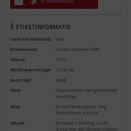
In winkelmand
ETIKETINFORMATIE
Land van Herkomst
Italië
Druivensoort
Corvina Veronese100%
Inhoud
75 CL
Alcoholpercentage
13.5% vol
Soort wijn
Rood
Kleur
robijnrood met een granaatrode
weerschijn
Geur
de neus biedt intense, lang
doorzettende aroma’s
Smaak
de smaak is krachtig, vol en
droog, met een fluwelen textuur;