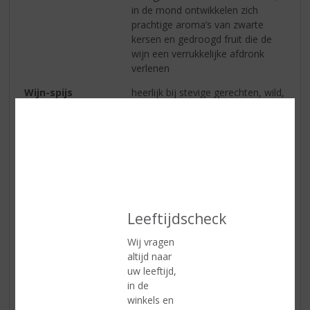
in de mond ontwikkelen zich
prachtige aroma’s van zwarte
kersen en gedroogd fruit die de
wijn een verrukkelijke afdronk
verlenen
Wijn-spijs
heerlijk bij stevige gerechten, wild,
gegrild rood vlees en belegen en
oude kazen
Reviews
Schrijf een review
Leeftijdscheck
Marieke
Wij vragen
10-12-2024
altijd naar
(4,0
uw leeftijd,
/
in de
5)
winkels en
Super wijntje