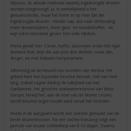
Ripasso, de aloude methode waarbij ingedroogde druiven
worden toegevoegd. Ja, in werkelijkheid is het
genuanceerder, maar het komt er op neer dat die
ingedroogde druiven - minder sap, dus naar verhouding
meer druivensuikers, meer geur- en smaakstoffen - de
wijn extra intensiteit geven. Een volle rijkdom.
Prima gelukt hier. Cacao, koffie, specerijen onder het rijpe
donkere fruit. Wijn die aan port doe denken, maar dan
droger, en met Italiaans temperament.
Afkomstig uit de heuvels ten noorden van Verona. Het
gebied kent een bijzonder beschut klimaat, met een heel
lang, stabiel najaar dankzij de nabijheid van het
Gardameer, het grootste zoetwaterreservoir van West-
Europa, terwijl het, aan de voet van de Monte Lessini,
wordt beschut tegen koude wind vanuit het noorden.
Reeds in de wijngaard wordt een selectie gemaakt van de
beste druiventrossen. Na een zachte kneuzing volgt een
periode van koude schilweking van 8-10 dagen. Daarna