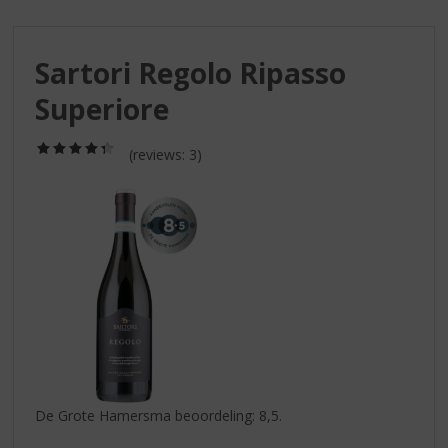
S
p
r
Sartori Regolo Ripasso
i
n
Superiore
g
n
(4,3
a
(reviews: 3)
/
a
5)
r
d
e
n
a
v
i
g
a
t
i
De Grote Hamersma beoordeling: 8,5.
e