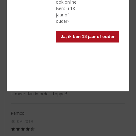
ook online.
Dank je voor het advies. Top wijntje bij het
Bent u 18
wildstoofpotje!
jaar of
ouder?
WS
Ja, ik ben 18 jaar of ouder
08-04-2020
(4,5
/
5)
Topper!
Mooie Ripasso, kruidig en vol van zwart fruit met tonen
van cassis en bramen. Vanille en hout zijn op een zeer
aangename manier aanwezig. Fijne afdronk. Prijs-kwaliteit
is meer dan in orde.....topper!
Remco
30-09-2019
(4,5
/