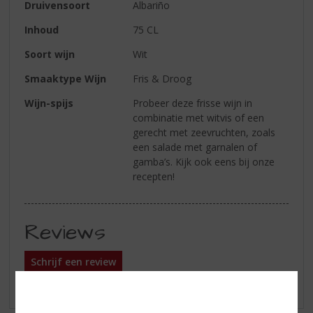
Druivensoort
Albariño
Inhoud
75 CL
Soort wijn
Wit
Smaaktype Wijn
Fris & Droog
Wijn-spijs
Probeer deze frisse wijn in
combinatie met witvis of een
gerecht met zeevruchten, zoals
een salade met garnalen of
gamba’s. Kijk ook eens bij onze
recepten!
Reviews
Schrijf een review
Er zijn nog geen reviews geplaatst voor dit product