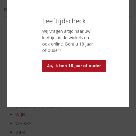
EXCL. BTW
INCL. BTW
Leeftijdscheck
AANBIEDINGEN
Wij vragen altijd naar uw
NIEUWE BIEREN
leeftijd, in de winkels en
ook online. Bent u 18 jaar
NIEUWE WHISKY
of ouder?
NIEUW OVERIG
WIJN VAN DE MAAND
Ja, ik ben 18 jaar of ouder
WHISKY VAN DE MAAND
RUM VAN DE MAAND
BIER VAN DE MAAND
SPIRIT VAN DE MAAND
EXCLUSIEF TOPSLIJTER
WIJN
WHISKY
BIER