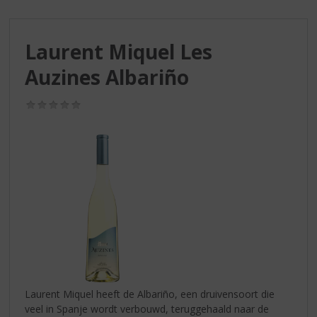
S
p
r
Laurent Miquel Les
i
n
Auzines Albariño
g
n
(0,0
a
/
a
5)
r
d
e
n
a
v
i
g
a
t
i
Laurent Miquel heeft de Albariño, een druivensoort die
e
veel in Spanje wordt verbouwd, teruggehaald naar de