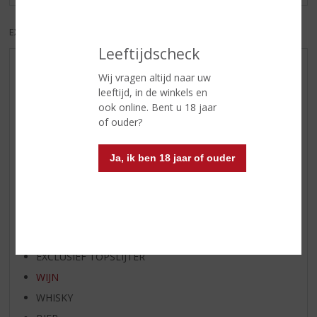
EXCL. BTW
INCL. BTW
Leeftijdscheck
AANBIEDINGEN
Wij vragen altijd naar uw
NIEUWE BIEREN
leeftijd, in de winkels en
ook online. Bent u 18 jaar
NIEUWE WHISKY
of ouder?
NIEUW OVERIG
WIJN VAN DE MAAND
Ja, ik ben 18 jaar of ouder
WHISKY VAN DE MAAND
RUM VAN DE MAAND
BIER VAN DE MAAND
SPIRIT VAN DE MAAND
EXCLUSIEF TOPSLIJTER
WIJN
WHISKY