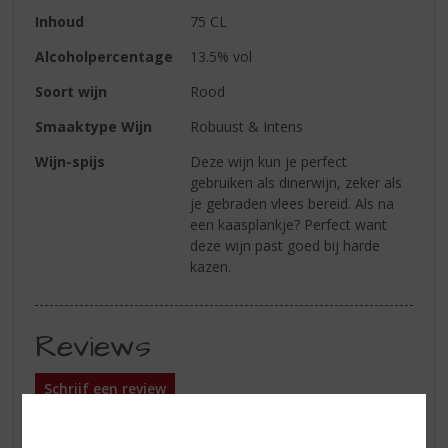
Inhoud
75 CL
Alcoholpercentage
13.5% vol
Soort wijn
Rood
Smaaktype Wijn
Robuust & Intens
Wijn-spijs
Deze wijn kun je perfect
gebruiken als dinerwijn, zeker als
je gebraden vlees bereid. Als na
een kaasplankje? Perfect want
deze wijn past goed bij harde
kazen.
Reviews
Schrijf een review
Er zijn nog geen reviews geplaatst voor dit product