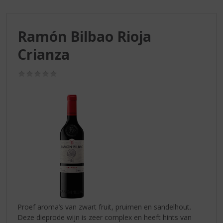
S
p
r
Ramón Bilbao Rioja
i
n
Crianza
g
n
(0,0
a
/
a
5)
r
d
e
n
a
v
i
g
a
t
i
Proef aroma’s van zwart fruit, pruimen en sandelhout.
e
Deze dieprode wijn is zeer complex en heeft hints van