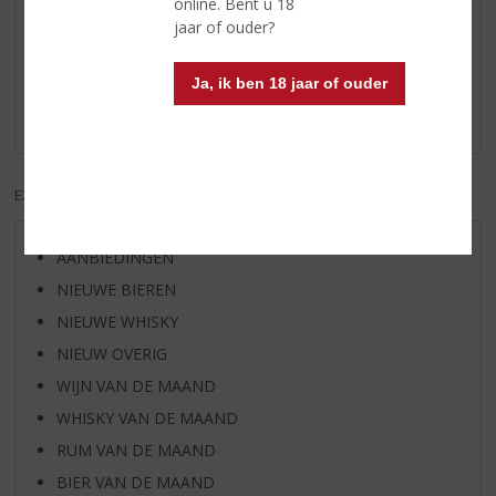
online. Bent u 18
/
5)
jaar of ouder?
La millerie
Ja, ik ben 18 jaar of ouder
Prijs kwaliteit verhouding goed, je proeft lichtelijk hout,
chocola, en kruiden, lichte afdronk,
EXCL. BTW
INCL. BTW
AANBIEDINGEN
NIEUWE BIEREN
NIEUWE WHISKY
NIEUW OVERIG
WIJN VAN DE MAAND
WHISKY VAN DE MAAND
RUM VAN DE MAAND
BIER VAN DE MAAND