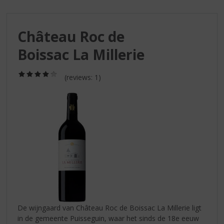
S
p
r
Château Roc de
i
n
Boissac La Millerie
g
n
(4,0
a
(reviews: 1)
/
a
5)
r
d
e
n
a
v
i
g
a
t
i
De wijngaard van Château Roc de Boissac La Millerie ligt
e
in de gemeente Puisseguin, waar het sinds de 18e eeuw