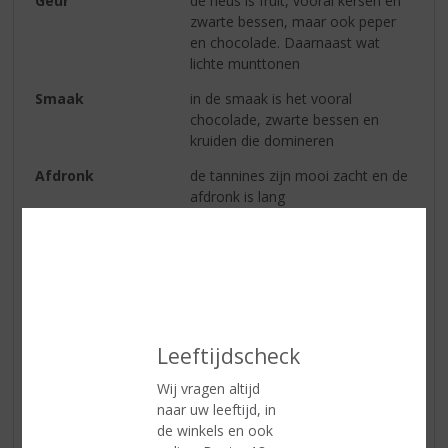
Geur
de neus is fruit, vooral kersen en
zwarte bessen, maar ook peper
en chocolade. Daarnaast wat
lichte munttonen
Smaak
in de smaak is het vooral
chocolade, zwarte bessen en
kruiden die domineren
Afdronk
de tannines zijn mooi zacht en de
afdronk is lang
Serveertip
14-16 °C.
Reviews
Leeftijdscheck
Schrijf een review
Leon Nijssen
Wij vragen altijd
naar uw leeftijd, in
09-01-2021
de winkels en ook
(4,0