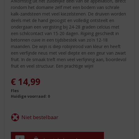
Afkomstig uit het zuidelijke deel van de appellation, direct
rondom het domaine zelf met een bodem van schrale
kalk-zandsteen met veel kiezelstenen. De druiven worden
deels met de hand geoogst en volledig ontsteelt en
ondergaan een vergisting bij 24-28 graden celcius met
een schilcontact van 15-20 dagen. Rijping geschiedt in
betonnen cuve in een tijdsbestek van zo'n 12-18
maanden. De wijn is diep robijnrood van kleur en heeft
een verfijnde neus met veel diepte en een geur van zwart
fruit. In de smaak treft men veel verfijning aan, boordevol
fruit en veel structuur. Een prachtige wijn!
€
14,99
Fles
Huidige voorraad: 0