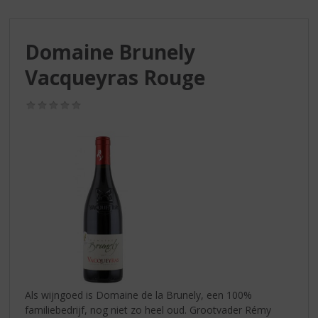
S
p
r
Domaine Brunely
i
n
Vacqueyras Rouge
g
n
(0,0
a
/
a
5)
r
d
e
n
a
v
i
g
a
t
i
Als wijngoed is Domaine de la Brunely, een 100%
e
familiebedrijf, nog niet zo heel oud. Grootvader Rémy