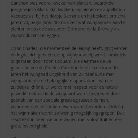
Carichon was vooral kweker van planten, waaronder
jonge wijnstokken. Zijn kwekerij lag binnen de appellation
Vacqueyras, bij het dorpje Sarrains en hij besloot om eind
jaren '70, begin jaren '80 ook zelf wat wijngaarden aan te
planten en zo de basis voor Domaine de la Brunely als
wijnproducent te leggen.
Zoon Charles, die momenteel de leiding heeft, ging verder
en legde zich geheel toe op wijnbouw. Hij wordt inmiddels
bijgestaan door zoon Edouard, die daarmee de 3e
generatie vormt. Charles Carichon heeft in de loop der
jaren het wijngoed uitgebreid van 27 naar 80ha met
wijngaarden in de belangrijkste appellations van de
zuidelijke Rhône. Er wordt met respect voor de natuur
gewerkt: onkruid in de wijngaard wordt bestreden door
gebruik van een speciale graslaag tussen de rijen,
waarmee ook het bodemleven wordt bevorderd. Ook bij
het wijnmaken wordt zo weinig mogelijk ingegrepen. Dat
resulteert in heerlijke pure wijnen met volop fruit en een
grote levendigheid.