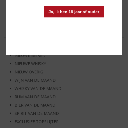
Schrijf een review
Er zijn nog geen reviews geplaatst voor dit product
Ja, ik ben 18 jaar of ouder
EXCL. BTW
INCL. BTW
AANBIEDINGEN
NIEUWE BIEREN
NIEUWE WHISKY
NIEUW OVERIG
WIJN VAN DE MAAND
WHISKY VAN DE MAAND
RUM VAN DE MAAND
BIER VAN DE MAAND
SPIRIT VAN DE MAAND
EXCLUSIEF TOPSLIJTER