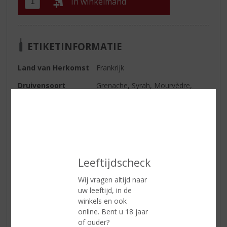
In winkelmand
ETIKETINFORMATIE
Land van Herkomst
Frankrijk
Druivensoort
Grenache, Syrah, Mourvèdre,
Carignan, Cinsault
Inhoud
75 CL
Alcoholpercentage
13.5% vol
Soort wijn
Rood
Leeftijdscheck
Serveertip
Gegrild vlees, wild.
Wij vragen altijd naar
uw leeftijd, in de
winkels en ook
Reviews
online. Bent u 18 jaar
of ouder?