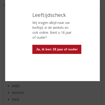
EXCL. BTW
INCL. BTW
Leeftijdscheck
AANBIEDINGEN
Wij vragen altijd naar uw
NIEUWE BIEREN
leeftijd, in de winkels en
NIEUWE WHISKY
ook online. Bent u 18 jaar
of ouder?
NIEUW OVERIG
WIJN VAN DE MAAND
Ja, ik ben 18 jaar of ouder
WHISKY VAN DE MAAND
RUM VAN DE MAAND
BIER VAN DE MAAND
SPIRIT VAN DE MAAND
EXCLUSIEF TOPSLIJTER
WIJN
WHISKY
BIER