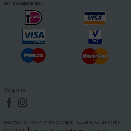
Wij accepteren...
Volg ons
F
I
a
n
Designed by YOOKY smart concepts
GEEN 18 GEEN alcohol
IDIN/ITSME
sitemap
Privacy Statement
Disclaimer