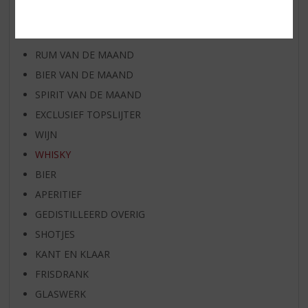
WIJN VAN DE MAAND
WHISKY VAN DE MAAND
RUM VAN DE MAAND
BIER VAN DE MAAND
SPIRIT VAN DE MAAND
EXCLUSIEF TOPSLIJTER
WIJN
WHISKY
BIER
APERITIEF
GEDISTILLEERD OVERIG
SHOTJES
KANT EN KLAAR
FRISDRANK
GLASWERK