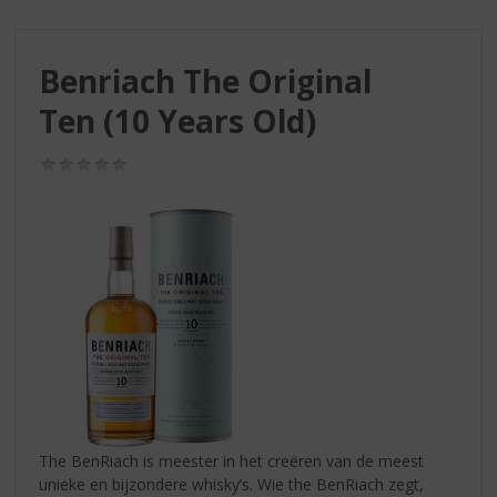
S
p
r
Benriach The Original
i
n
Ten (10 Years Old)
g
n
(0,0
a
/
a
5)
r
d
e
n
a
v
i
g
a
t
i
The BenRiach is meester in het creëren van de meest
e
unieke en bijzondere whisky’s. Wie the BenRiach zegt,