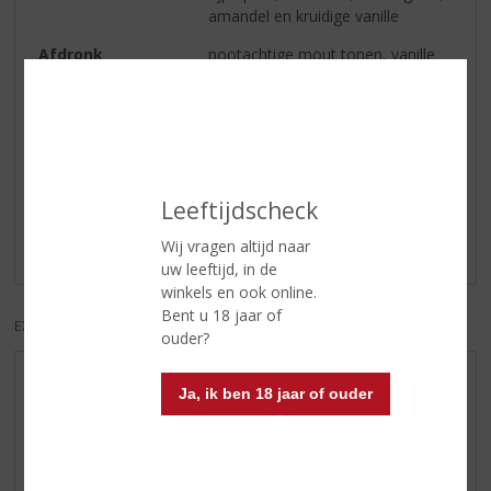
amandel en kruidige vanille
Afdronk
nootachtige mout tonen, vanille
en abrikozen
Reviews
Leeftijdscheck
Schrijf een review
Wij vragen altijd naar
Er zijn nog geen reviews geplaatst voor dit product
uw leeftijd, in de
winkels en ook online.
Bent u 18 jaar of
EXCL. BTW
INCL. BTW
ouder?
AANBIEDINGEN
Ja, ik ben 18 jaar of ouder
NIEUWE BIEREN
NIEUWE WHISKY
NIEUW OVERIG