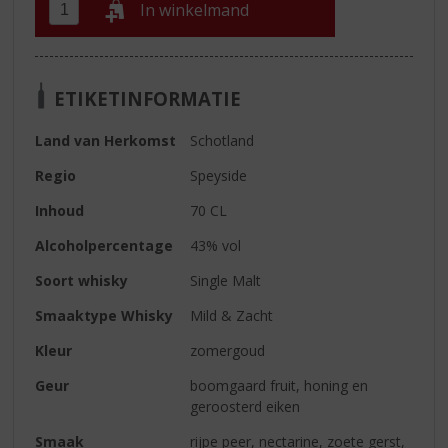
In winkelmand
ETIKETINFORMATIE
Land van Herkomst
Schotland
Regio
Speyside
Inhoud
70 CL
Alcoholpercentage
43% vol
Soort whisky
Single Malt
Smaaktype Whisky
Mild & Zacht
Kleur
zomergoud
Geur
boomgaard fruit, honing en
geroosterd eiken
Smaak
rijpe peer, nectarine, zoete gerst,