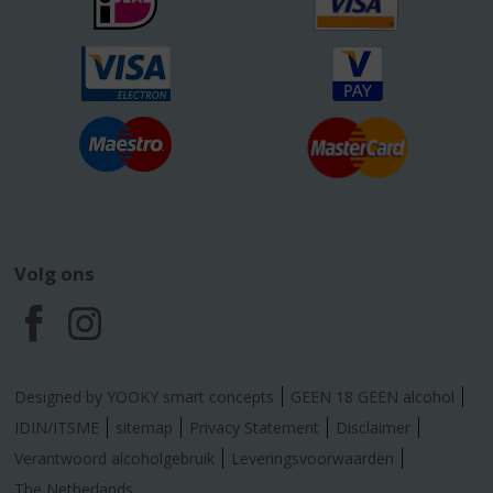
Volg ons
F
I
a
n
Designed by YOOKY smart concepts
GEEN 18 GEEN alcohol
c
s
IDIN/ITSME
sitemap
Privacy Statement
Disclaimer
Verantwoord alcoholgebruik
Leveringsvoorwaarden
e
t
The Netherlands