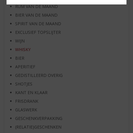
RUM VAN DE MAAND
BIER VAN DE MAAND
SPIRIT VAN DE MAAND
EXCLUSIEF TOPSLIJTER
WIJN
WHISKY
BIER
APERITIEF
GEDISTILLEERD OVERIG
SHOTJES
KANT EN KLAAR
FRISDRANK
GLASWERK
GESCHENKVERPAKKING
(RELATIE)GESCHENKEN