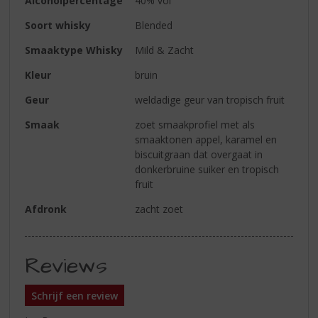
Alcoholpercentage
40% vol
Soort whisky
Blended
Smaaktype Whisky
Mild & Zacht
Kleur
bruin
Geur
weldadige geur van tropisch fruit
Smaak
zoet smaakprofiel met als
smaaktonen appel, karamel en
biscuitgraan dat overgaat in
donkerbruine suiker en tropisch
fruit
Afdronk
zacht zoet
Reviews
Schrijf een review