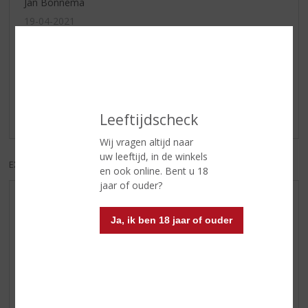
Jan Bonnema
19-04-2021
(4,5
/
5)
Dewar's Caribbean Smooth
Heerlijke Blend die in dit jaar's April geen concurrenten
kent
Leeftijdscheck
Wij vragen altijd naar
uw leeftijd, in de winkels
EXCL. BTW
INCL. BTW
en ook online. Bent u 18
jaar of ouder?
AANBIEDINGEN
Ja, ik ben 18 jaar of ouder
NIEUWE BIEREN
NIEUWE WHISKY
NIEUW OVERIG
WIJN VAN DE MAAND
WHISKY VAN DE MAAND