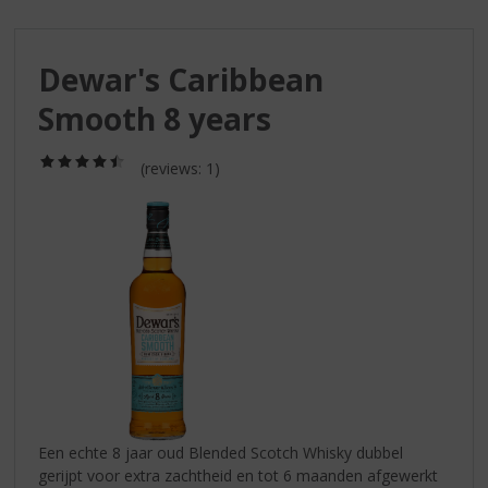
S
p
r
Dewar's Caribbean
i
n
Smooth 8 years
g
n
(4,5
a
(reviews: 1)
/
a
5)
r
d
e
n
a
v
i
g
a
t
i
Een echte 8 jaar oud Blended Scotch Whisky dubbel
e
gerijpt voor extra zachtheid en tot 6 maanden afgewerkt