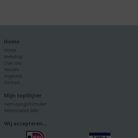
Home
Home
Webshop
Over ons
Nieuws
Inspiratie
Contact
Mijn topSlijter
Herroepingsformulier
Interessante links
Wij accepteren...