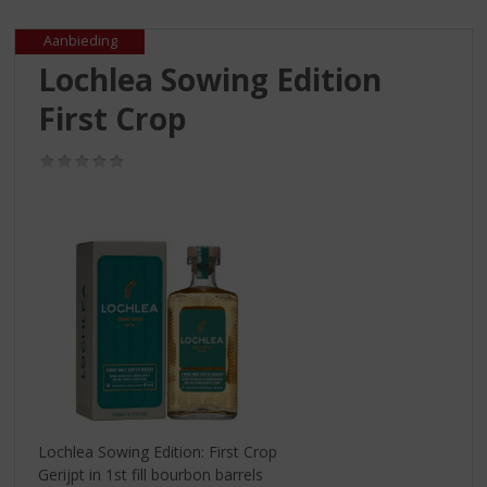
S
p
Aanbieding
r
Lochlea Sowing Edition
i
n
First Crop
g
n
(0,0
a
/
a
5)
r
d
e
n
a
v
i
g
a
t
i
Lochlea Sowing Edition: First Crop
e
Gerijpt in 1st fill bourbon barrels