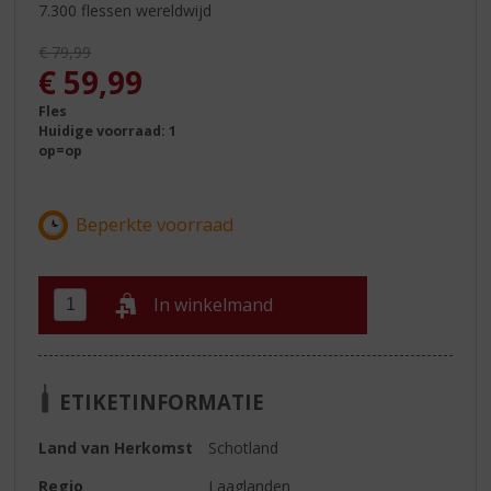
7.300 flessen wereldwijd
Originele prijs was:
€
79,99
, Huidige prijs is:
€
59,99
Fles
Huidige voorraad: 1
op=op
In winkelmand
ETIKETINFORMATIE
Land van Herkomst
Schotland
Regio
Laaglanden