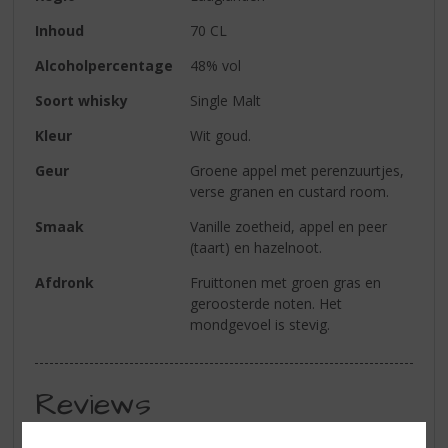
Inhoud
70 CL
Alcoholpercentage
48% vol
Soort whisky
Single Malt
Kleur
Wit goud.
Geur
Groene appel met perenzuurtjes,
verse granen en custard room.
Smaak
Vanille zoetheid, appel en peer
(taart) en hazelnoot.
Afdronk
Fruittonen met groen gras en
geroosterde noten. Het
mondgevoel is stevig.
Reviews
Schrijf een review