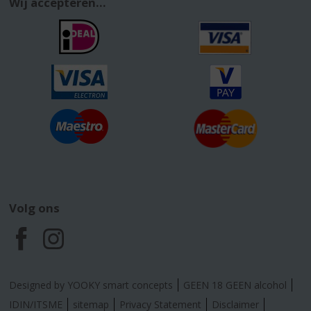
Wij accepteren...
Volg ons
F
I
a
n
Designed by YOOKY smart concepts
GEEN 18 GEEN alcohol
c
s
IDIN/ITSME
sitemap
Privacy Statement
Disclaimer