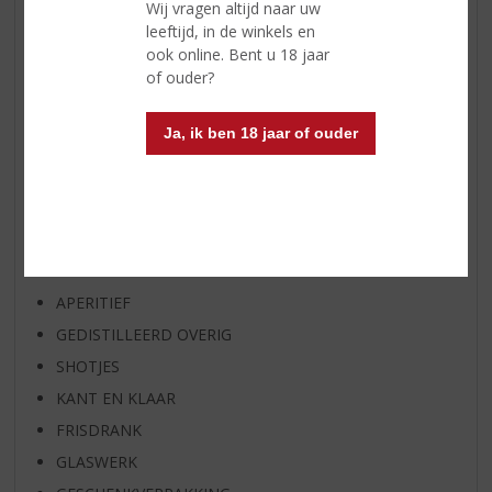
Wij vragen altijd naar uw
WIJN VAN DE MAAND
leeftijd, in de winkels en
WHISKY VAN DE MAAND
ook online. Bent u 18 jaar
of ouder?
RUM VAN DE MAAND
BIER VAN DE MAAND
Ja, ik ben 18 jaar of ouder
SPIRIT VAN DE MAAND
EXCLUSIEF TOPSLIJTER
WIJN
WHISKY
BIER
APERITIEF
GEDISTILLEERD OVERIG
SHOTJES
KANT EN KLAAR
FRISDRANK
GLASWERK