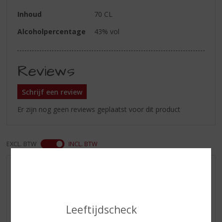
Inhoud
70 CL
Alcoholpercentage
43% vol
Reviews
Schrijf een review
Er zijn nog geen reviews geplaatst voor dit product
EXCL. BTW
INCL. BTW
AANBIEDINGEN
NIEUWE BIEREN
NIEUWE WHISKY
Leeftijdscheck
NIEUW OVERIG