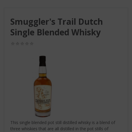
S
p
r
Smuggler's Trail Dutch
i
n
Single Blended Whisky
g
n
(0,0
a
/
a
5)
r
d
e
n
a
v
i
g
a
t
i
This single blended pot still distilled whisky is a blend of
e
three whiskies that are all distilled in the pot stills of