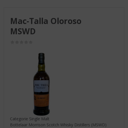
S
p
r
Mac-Talla Oloroso
i
n
MSWD
g
n
(0,0
a
/
a
5)
r
d
e
n
a
v
i
g
a
t
i
Categorie Single Malt
e
Bottelaar Morrison Scotch Whisky Distillers (MSWD)