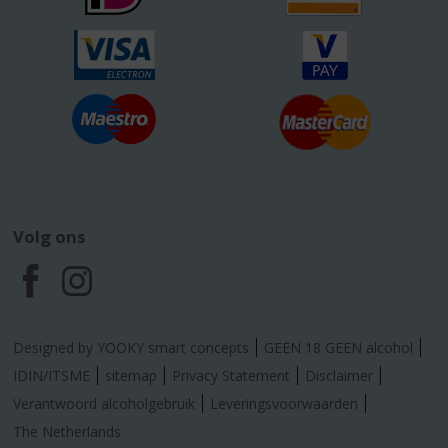
Volg ons
F
I
a
n
Designed by YOOKY smart concepts
GEEN 18 GEEN alcohol
c
s
IDIN/ITSME
sitemap
Privacy Statement
Disclaimer
Verantwoord alcoholgebruik
Leveringsvoorwaarden
e
t
The Netherlands