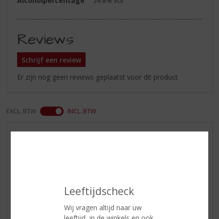
Alcoholpercentage
54.8% vol
Reviews
Schrijf een review
Er zijn nog geen reviews geplaatst voor dit product
EXCL. BTW
INCL. BTW
AANBIEDINGEN
NIEUWE BIEREN
NIEUWE WHISKY
NIEUW OVERIG
Leeftijdscheck
WIJN VAN DE MAAND
Wij vragen altijd naar uw
WHISKY VAN DE MAAND
leeftijd, in de winkels en ook