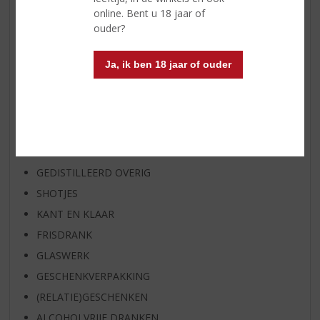
RUM VAN DE MAAND
online. Bent u 18 jaar of
BIER VAN DE MAAND
ouder?
SPIRIT VAN DE MAAND
Ja, ik ben 18 jaar of ouder
EXCLUSIEF TOPSLIJTER
WIJN
WHISKY
BIER
APERITIEF
GEDISTILLEERD OVERIG
SHOTJES
KANT EN KLAAR
FRISDRANK
GLASWERK
GESCHENKVERPAKKING
(RELATIE)GESCHENKEN
ALCOHOLVRIJE DRANKEN