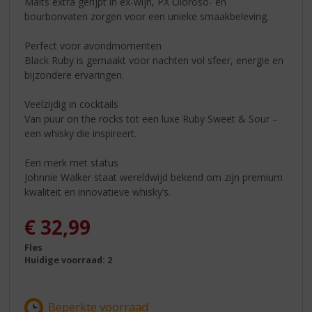
Malts extra gerijpt in ex-wijn, PX Oloroso- en
bourbonvaten zorgen voor een unieke smaakbeleving.
Perfect voor avondmomenten
Black Ruby is gemaakt voor nachten vol sfeer, energie en
bijzondere ervaringen.
Veelzijdig in cocktails
Van puur on the rocks tot een luxe Ruby Sweet & Sour –
een whisky die inspireert.
Een merk met status
Johnnie Walker staat wereldwijd bekend om zijn premium
kwaliteit en innovatieve whisky’s.
€
32,99
Fles
Huidige voorraad: 2