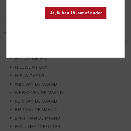
Schrijf een review
Er zijn nog geen reviews geplaatst voor dit product
Ja, ik ben 18 jaar of ouder
EXCL. BTW
INCL. BTW
AANBIEDINGEN
NIEUWE BIEREN
NIEUWE WHISKY
NIEUW OVERIG
WIJN VAN DE MAAND
WHISKY VAN DE MAAND
RUM VAN DE MAAND
BIER VAN DE MAAND
SPIRIT VAN DE MAAND
EXCLUSIEF TOPSLIJTER