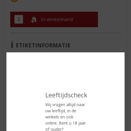
In winkelmand
ETIKETINFORMATIE
Land van Herkomst
Schotland
Inhoud
70 CL
Alcoholpercentage
40% vol
Soort whisky
Blended
Leeftijdscheck
Smaaktype Whisky
Vol & Rijk
Wij vragen altijd naar
uw leeftijd, in de
winkels en ook
Reviews
online. Bent u 18 jaar
of ouder?