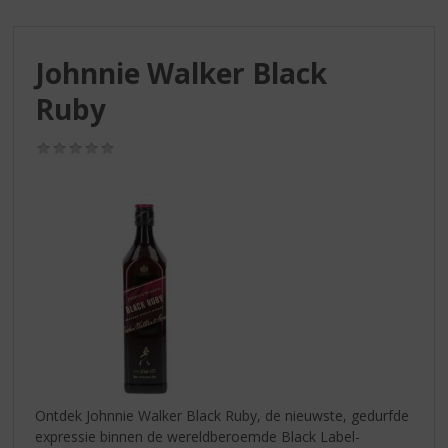
S
p
r
Johnnie Walker Black
i
n
Ruby
g
n
(0,0
a
/
a
5)
r
d
e
n
a
v
i
g
a
t
i
Ontdek Johnnie Walker Black Ruby, de nieuwste, gedurfde
e
expressie binnen de wereldberoemde Black Label-