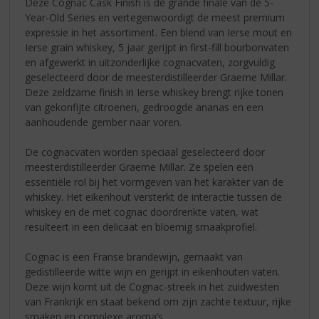
Deze Cognac Cask Finish is de grande finale van de 5-
Year-Old Series en vertegenwoordigt de meest premium
expressie in het assortiment. Een blend van Ierse mout en
Ierse grain whiskey, 5 jaar gerijpt in first-fill bourbonvaten
en afgewerkt in uitzonderlijke cognacvaten, zorgvuldig
geselecteerd door de meesterdistilleerder Graeme Millar.
Deze zeldzame finish in Ierse whiskey brengt rijke tonen
van gekonfijte citroenen, gedroogde ananas en een
aanhoudende gember naar voren.
De cognacvaten worden speciaal geselecteerd door
meesterdistilleerder Graeme Millar. Ze spelen een
essentiële rol bij het vormgeven van het karakter van de
whiskey. Het eikenhout versterkt de interactie tussen de
whiskey en de met cognac doordrenkte vaten, wat
resulteert in een delicaat en bloemig smaakprofiel.
Cognac is een Franse brandewijn, gemaakt van
gedistilleerde witte wijn en gerijpt in eikenhouten vaten.
Deze wijn komt uit de Cognac-streek in het zuidwesten
van Frankrijk en staat bekend om zijn zachte textuur, rijke
smaken en complexe aroma’s.