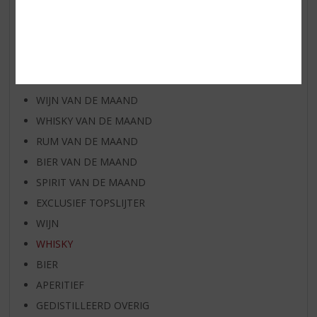
AANBIEDINGEN
NIEUWE BIEREN
NIEUWE WHISKY
NIEUW OVERIG
WIJN VAN DE MAAND
WHISKY VAN DE MAAND
RUM VAN DE MAAND
BIER VAN DE MAAND
SPIRIT VAN DE MAAND
EXCLUSIEF TOPSLIJTER
WIJN
WHISKY
BIER
APERITIEF
GEDISTILLEERD OVERIG