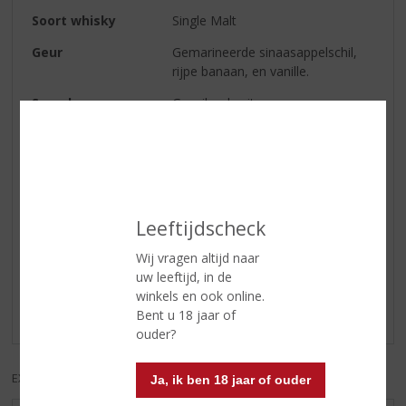
Soort whisky
Single Malt
Geur
Gemarineerde sinaasappelschil,
rijpe banaan, en vanille.
Smaak
Gesuikerde citroenen,
poedersuiker, rozijnen, blonde
chocolade, gedroogde ananas.
Afdronk
Aanhoudende gembersmaak.
Leeftijdscheck
Reviews
Wij vragen altijd naar
uw leeftijd, in de
Schrijf een review
winkels en ook online.
Er zijn nog geen reviews geplaatst voor dit product
Bent u 18 jaar of
ouder?
EXCL. BTW
INCL. BTW
Ja, ik ben 18 jaar of ouder