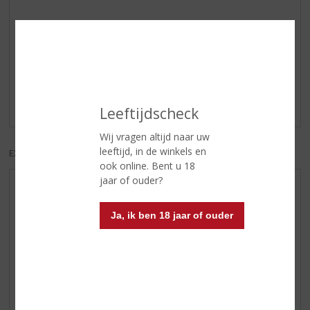
Reviews
Schrijf een review
Er zijn nog geen reviews geplaatst voor dit product
Leeftijdscheck
Wij vragen altijd naar uw
leeftijd, in de winkels en
EXCL. BTW
INCL. BTW
ook online. Bent u 18
jaar of ouder?
AANBIEDINGEN
NIEUWE BIEREN
Ja, ik ben 18 jaar of ouder
NIEUWE WHISKY
NIEUW OVERIG
WIJN VAN DE MAAND
WHISKY VAN DE MAAND