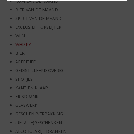
RUM VAN DE MAAND
BIER VAN DE MAAND
SPIRIT VAN DE MAAND
EXCLUSIEF TOPSLIJTER
WIJN
WHISKY
BIER
APERITIEF
GEDISTILLEERD OVERIG
SHOTJES
KANT EN KLAAR
FRISDRANK
GLASWERK
GESCHENKVERPAKKING
(RELATIE)GESCHENKEN
ALCOHOLVRIJE DRANKEN