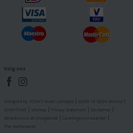
Volg ons
F
I
a
n
Designed by YOOKY smart concepts
GEEN 18 GEEN alcohol
c
s
IDIN/ITSME
sitemap
Privacy Statement
Disclaimer
Verantwoord alcoholgebruik
Leveringsvoorwaarden
e
t
The Netherlands