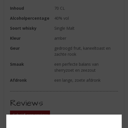
Inhoud
70 CL
Alcoholpercentage
40% vol
Soort whisky
Single Malt
Kleur
amber
Geur
gedroogd fruit, kaneeltoast en
zachte rook
Smaak
een perfecte balans van
sherryzoet en zeezout
Afdronk
een lange, zoete afdronk
Reviews
Schrijf een review
Er zijn nog geen reviews geplaatst voor dit product