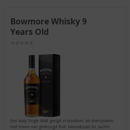
S
p
r
Bowmore Whisky 9
i
n
Years Old
g
n
(0,0
a
/
a
5)
r
d
e
n
a
v
i
g
a
t
i
Een Islay Single Malt gerijpt in bourbon- en sherryvaten
e
met tonen van gedroogd fruit, kaneeltoast en zachte