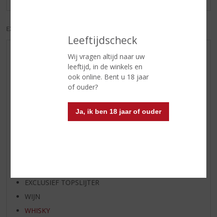
EXCL. BTW
INCL. BTW
Leeftijdscheck
AANBIEDINGEN
Wij vragen altijd naar uw
leeftijd, in de winkels en
NIEUWE BIEREN
ook online. Bent u 18 jaar
NIEUWE WHISKY
of ouder?
NIEUW OVERIG
WIJN VAN DE MAAND
Ja, ik ben 18 jaar of ouder
WHISKY VAN DE MAAND
RUM VAN DE MAAND
BIER VAN DE MAAND
SPIRIT VAN DE MAAND
EXCLUSIEF TOPSLIJTER
WIJN
WHISKY