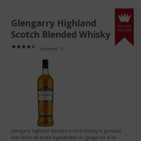
S
p
r
Glengarry Highland
i
EXCLUSIEF
n
Scotch Blended Whisky
TOPSLIJTER
g
n
(4,5
a
(reviews: 1)
/
a
5)
r
d
e
n
a
v
i
g
a
t
i
Glengarry Highland Blended Scotch Whisky is gemaakt
e
met alleen de beste ingrediënten en gerijpt tot in de