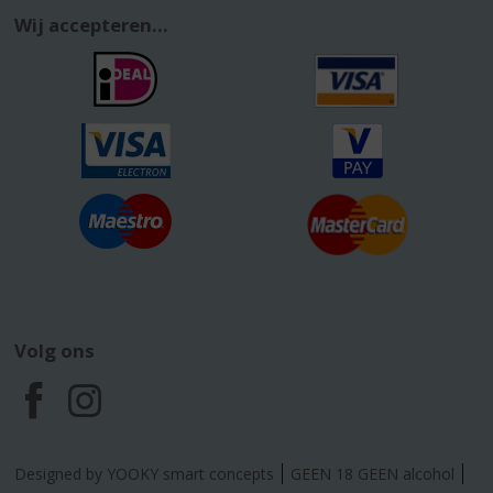
Wij accepteren...
Volg ons
F
I
a
n
Designed by YOOKY smart concepts
GEEN 18 GEEN alcohol