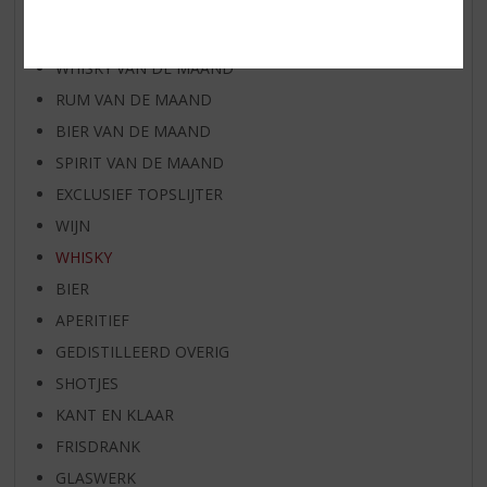
NIEUW OVERIG
WIJN VAN DE MAAND
WHISKY VAN DE MAAND
RUM VAN DE MAAND
BIER VAN DE MAAND
SPIRIT VAN DE MAAND
EXCLUSIEF TOPSLIJTER
WIJN
WHISKY
BIER
APERITIEF
GEDISTILLEERD OVERIG
SHOTJES
KANT EN KLAAR
FRISDRANK
GLASWERK