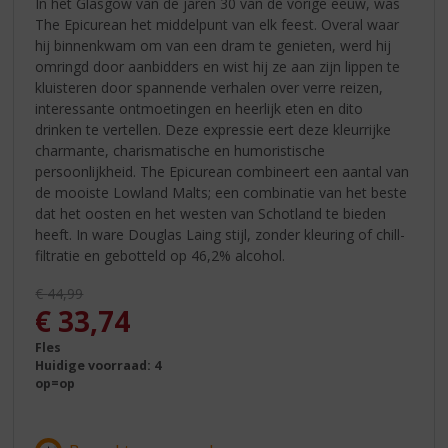
In het Glasgow van de jaren 30 van de vorige eeuw, was
The Epicurean het middelpunt van elk feest. Overal waar
hij binnenkwam om van een dram te genieten, werd hij
omringd door aanbidders en wist hij ze aan zijn lippen te
kluisteren door spannende verhalen over verre reizen,
interessante ontmoetingen en heerlijk eten en dito
drinken te vertellen. Deze expressie eert deze kleurrijke
charmante, charismatische en humoristische
persoonlijkheid. The Epicurean combineert een aantal van
de mooiste Lowland Malts; een combinatie van het beste
dat het oosten en het westen van Schotland te bieden
heeft. In ware Douglas Laing stijl, zonder kleuring of chill-
filtratie en gebotteld op 46,2% alcohol.
Originele prijs was:
€
44,99
, Huidige prijs is:
€
33,74
Fles
Huidige voorraad: 4
op=op