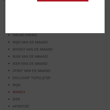
AANBIEDINGEN
NIEUWE BIEREN
NIEUWE WHISKY
NIEUW OVERIG
WIJN VAN DE MAAND
WHISKY VAN DE MAAND
RUM VAN DE MAAND
BIER VAN DE MAAND
SPIRIT VAN DE MAAND
EXCLUSIEF TOPSLIJTER
WIJN
WHISKY
BIER
APERITIEF