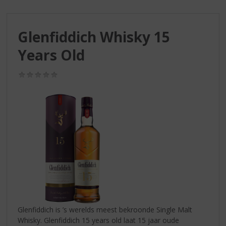
S
p
r
Glenfiddich Whisky 15
i
n
Years Old
g
n
(0,0
a
/
a
5)
r
d
e
n
a
v
i
g
a
t
i
Glenfiddich is ’s werelds meest bekroonde Single Malt
e
Whisky. Glenfiddich 15 years old laat 15 jaar oude