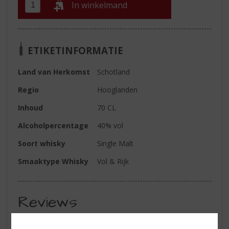
In winkelmand
ETIKETINFORMATIE
Land van Herkomst
Schotland
Regio
Hooglanden
Inhoud
70 CL
Alcoholpercentage
40% vol
Soort whisky
Single Malt
Smaaktype Whisky
Vol & Rijk
Reviews
Schrijf een review