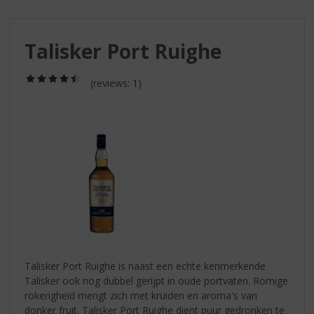
S
p
r
Talisker Port Ruighe
i
n
g
(4,5
(reviews: 1)
/
n
5)
a
a
r
d
e
n
a
v
i
g
a
Talisker Port Ruighe is naast een echte kenmerkende
t
Talisker ook nog dubbel gerijpt in oude portvaten. Romige
i
rokerigheid mengt zich met kruiden en aroma's van
e
donker fruit. Talisker Port Ruighe dient puur gedronken te