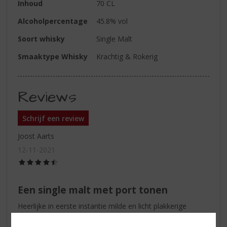
Inhoud
70 CL
Alcoholpercentage
45.8% vol
Soort whisky
Single Malt
Smaaktype Whisky
Krachtig & Rokerig
Reviews
Schrijf een review
Joost Aarts
12-11-2021
(4,5
/
5)
Een single malt met port tonen
Heerlijke in eerste instantie milde en licht plakkerige
whisky, tonen van port zijn duidelijk waarneembaar, zowel