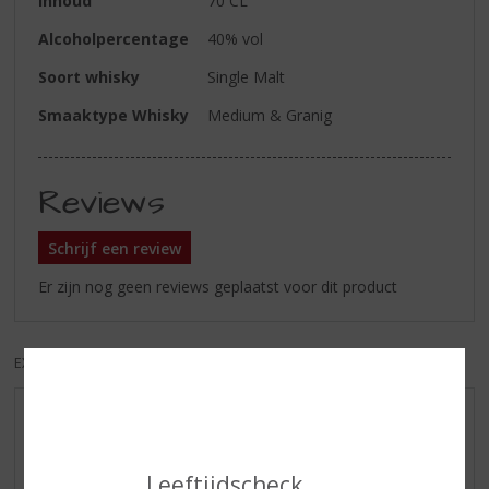
Inhoud
70 CL
Alcoholpercentage
40% vol
Soort whisky
Single Malt
Smaaktype Whisky
Medium & Granig
Reviews
Schrijf een review
Er zijn nog geen reviews geplaatst voor dit product
EXCL. BTW
INCL. BTW
AANBIEDINGEN
NIEUWE BIEREN
Leeftijdscheck
NIEUWE WHISKY