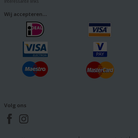
Interessante links
Wij accepteren...
Volg ons
F
I
a
n