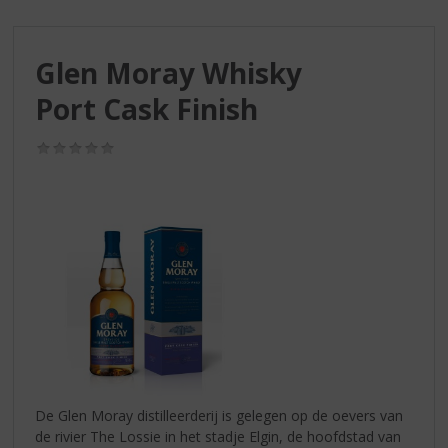
S
p
r
Glen Moray Whisky
i
n
Port Cask Finish
g
n
(0,0
a
/
a
5)
r
d
e
n
a
v
i
g
a
t
i
De Glen Moray distilleerderij is gelegen op de oevers van
e
de rivier The Lossie in het stadje Elgin, de hoofdstad van