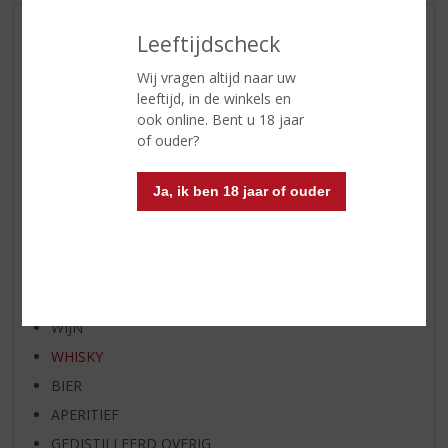
AANBIEDINGEN
Leeftijdscheck
NIEUWE BIEREN
Wij vragen altijd naar uw
NIEUWE WHISKY
leeftijd, in de winkels en
ook online. Bent u 18 jaar
NIEUW OVERIG
of ouder?
WIJN VAN DE MAAND
WHISKY VAN DE MAAND
Ja, ik ben 18 jaar of ouder
RUM VAN DE MAAND
BIER VAN DE MAAND
SPIRIT VAN DE MAAND
EXCLUSIEF TOPSLIJTER
WIJN
WHISKY
BIER
APERITIEF
GEDISTILLEERD OVERIG