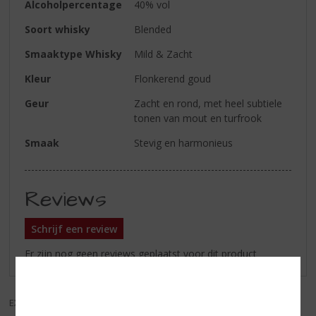
Alcoholpercentage
40% vol
Soort whisky
Blended
Smaaktype Whisky
Mild & Zacht
Kleur
Flonkerend goud
Geur
Zacht en rond, met heel subtiele
tonen van mout en turfrook
Smaak
Stevig en harmonieus
Reviews
Schrijf een review
Er zijn nog geen reviews geplaatst voor dit product
EXCL. BTW
INCL. BTW