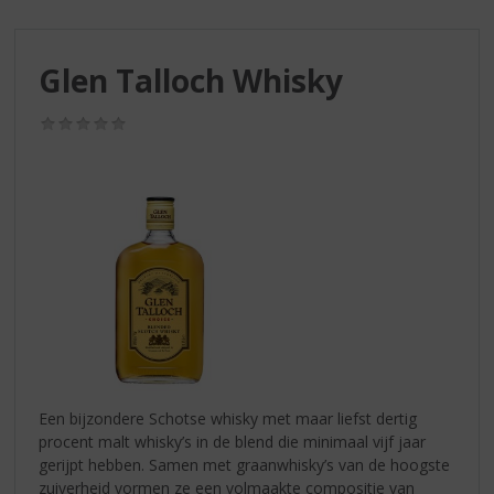
S
p
r
Glen Talloch Whisky
i
n
g
(0,0
/
n
5)
a
a
r
d
e
n
a
v
i
g
a
Een bijzondere Schotse whisky met maar liefst dertig
t
procent malt whisky’s in de blend die minimaal vijf jaar
i
gerijpt hebben. Samen met graanwhisky’s van de hoogste
e
zuiverheid vormen ze een volmaakte compositie van