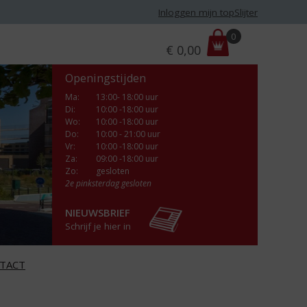
Inloggen mijn topSlijter
P
0
€
0,00
r
i
Openingstijden
j
s
Ma
:
13:00- 18:00 uur
Di
:
10:00 -18:00 uur
:
Wo
:
10:00 -18:00 uur
Do
:
10:00 - 21:00 uur
Vr
:
10:00 -18:00 uur
Za
:
09:00 -18:00 uur
Zo:
gesloten
2e pinksterdag gesloten
NIEUWSBRIEF
Schrijf je hier in
TACT