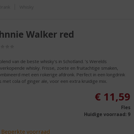
SHOP
Drank
Whisky
hnnie Walker red
(0,0
/
5)
blend van de beste whisky's in Schotland. ’s Werelds
verkopende whisky. Frisse, zoete en fruitachtige smaken,
mbineerd met een rokerige afdronk. Perfect in een longdrink
js met cola of ginger ale, voor een extra kruidige mix.
€
11,59
Fles
Huidige voorraad: 9