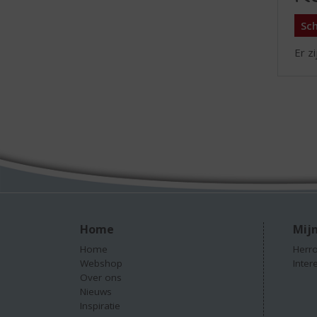
Sch
Er z
Home
Mijn
Home
Herro
Webshop
Inter
Over ons
Nieuws
Inspiratie