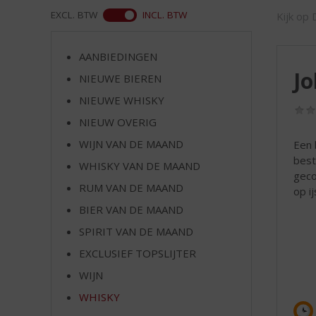
d
WEB
EXCL. BTW
INCL. BTW
Kijk op 
S
p
r
AANBIEDINGEN
i
Jo
NIEUWE BIEREN
n
g
NIEUWE WHISKY
n
NIEUW OVERIG
a
a
WIJN VAN DE MAAND
Een 
r
best
WHISKY VAN DE MAAND
d
geco
RUM VAN DE MAAND
e
op i
n
BIER VAN DE MAAND
a
SPIRIT VAN DE MAAND
v
i
EXCLUSIEF TOPSLIJTER
g
WIJN
a
t
WHISKY
i