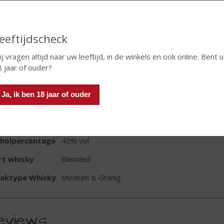
In winkelmand
eeftijdscheck
j vragen altijd naar uw leeftijd, in de winkels en ook online. Bent u
 jaar of ouder?
TIKETINFORMATIE
Ja, ik ben 18 jaar of ouder
d van Herkomst
Schotland
oud
35 CL
oholpercentage
40% vol
rt whisky
Blended
aktype Whisky
Medium & Granig
eviews