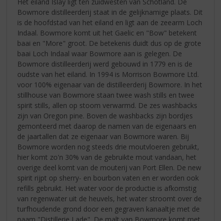
Het eiland Islay ligt ten zuidwesten van Schotland. De
Bowmore distilleerderij staat in de gelijknamige plaats. Dit
is de hoofdstad van het eiland en ligt aan de zeearm Loch
Indaal. Bowmore komt uit het Gaelic en "Bow" betekent
baai en "More" groot. De betekenis duidt dus op de grote
baai Loch Indaal waar Bowmore aan is gelegen. De
Bowmore distilleerderij werd gebouwd in 1779 en is de
oudste van het eiland. In 1994 is Morrison Bowmore Ltd.
voor 100% eigenaar van de distilleerderij Bowmore. In het
stillhouse van Bowmore staan twee wash stills en twee
spirit stills, allen op stoom verwarmd. De zes washbacks
zijn van Oregon pine. Boven de washbacks zijn bordjes
gemonteerd met daarop de namen van de eigenaars en
de jaartallen dat ze eigenaar van Bowmore waren. Bij
Bowmore worden nog steeds drie moutvloeren gebruikt,
hier komt zo'n 30% van de gebruikte mout vandaan, het
overige deel komt van de mouterij van Port Ellen. De new
spirit rijpt op sherry- en bourbon vaten en er worden ook
refills gebruikt. Het water voor de productie is afkomstig
van regenwater uit de heuvels, het water stroomt over de
turfhoudende grond door een gegraven kanaaltje met de
naam "Distillerie Lade". De malt van Bowmore komt met