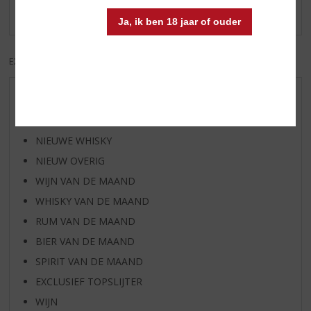
Er zijn nog geen reviews geplaatst voor dit product
Ja, ik ben 18 jaar of ouder
EXCL. BTW
INCL. BTW
AANBIEDINGEN
NIEUWE BIEREN
NIEUWE WHISKY
NIEUW OVERIG
WIJN VAN DE MAAND
WHISKY VAN DE MAAND
RUM VAN DE MAAND
BIER VAN DE MAAND
SPIRIT VAN DE MAAND
EXCLUSIEF TOPSLIJTER
WIJN