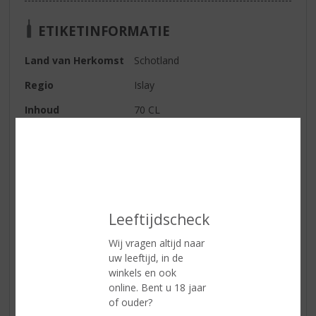
ETIKETINFORMATIE
Land van Herkomst
Schotland
Regio
Islay
Inhoud
70 CL
Alcoholpercentage
43% vol
Afdronk
Lange complexe bloemige
afdronk een mooie balans in de
fraai terugkerende ziltige tonen
met aroma's van toffee, zacht
Leeftijdscheck
fruit en chocolade.
Wij vragen altijd naar
uw leeftijd, in de
Reviews
winkels en ook
online. Bent u 18 jaar
of ouder?
Schrijf een review