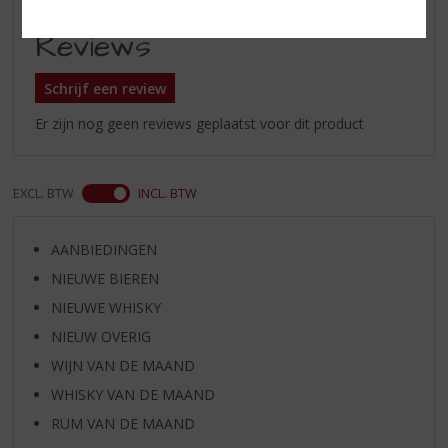
Reviews
Schrijf een review
Er zijn nog geen reviews geplaatst voor dit product
EXCL. BTW
INCL. BTW
AANBIEDINGEN
NIEUWE BIEREN
NIEUWE WHISKY
NIEUW OVERIG
WIJN VAN DE MAAND
WHISKY VAN DE MAAND
RUM VAN DE MAAND