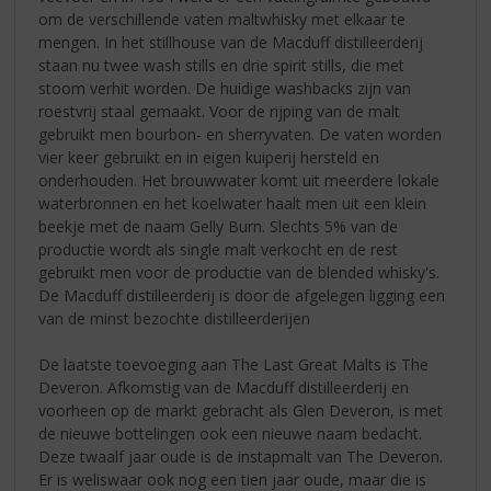
om de verschillende vaten maltwhisky met elkaar te
mengen. In het stillhouse van de Macduff distilleerderij
staan nu twee wash stills en drie spirit stills, die met
stoom verhit worden. De huidige washbacks zijn van
roestvrij staal gemaakt. Voor de rijping van de malt
gebruikt men bourbon- en sherryvaten. De vaten worden
vier keer gebruikt en in eigen kuiperij hersteld en
onderhouden. Het brouwwater komt uit meerdere lokale
waterbronnen en het koelwater haalt men uit een klein
beekje met de naam Gelly Burn. Slechts 5% van de
productie wordt als single malt verkocht en de rest
gebruikt men voor de productie van de blended whisky's.
De Macduff distilleerderij is door de afgelegen ligging een
van de minst bezochte distilleerderijen
De laatste toevoeging aan The Last Great Malts is The
Deveron. Afkomstig van de Macduff distilleerderij en
voorheen op de markt gebracht als Glen Deveron, is met
de nieuwe bottelingen ook een nieuwe naam bedacht.
Deze twaalf jaar oude is de instapmalt van The Deveron.
Er is weliswaar ook nog een tien jaar oude, maar die is