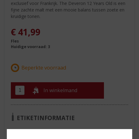
exclusief voor Frankrijk. The Deveron 12 Years Old is een
fijne zachte malt met een mooie balans tussen zoete en
kruidige tonen.
€
41,99
Fles
Huidige voorraad: 3
In winkelmand
ETIKETINFORMATIE
Land van Herkomst
Schotland