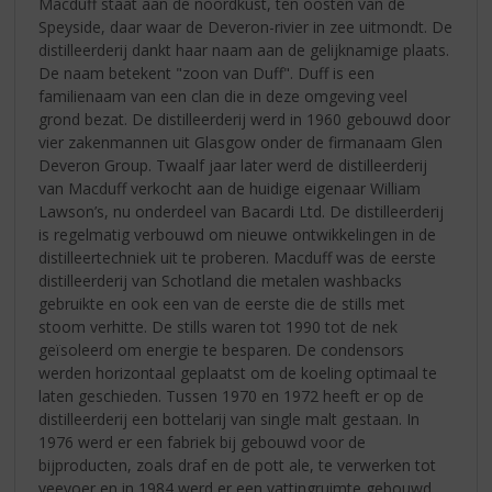
Macduff staat aan de noordkust, ten oosten van de
Speyside, daar waar de Deveron-rivier in zee uitmondt. De
distilleerderij dankt haar naam aan de gelijknamige plaats.
De naam betekent "zoon van Duff". Duff is een
familienaam van een clan die in deze omgeving veel
grond bezat. De distilleerderij werd in 1960 gebouwd door
vier zakenmannen uit Glasgow onder de firmanaam Glen
Deveron Group. Twaalf jaar later werd de distilleerderij
van Macduff verkocht aan de huidige eigenaar William
Lawson’s, nu onderdeel van Bacardi Ltd. De distilleerderij
is regelmatig verbouwd om nieuwe ontwikkelingen in de
distilleertechniek uit te proberen. Macduff was de eerste
distilleerderij van Schotland die metalen washbacks
gebruikte en ook een van de eerste die de stills met
stoom verhitte. De stills waren tot 1990 tot de nek
geïsoleerd om energie te besparen. De condensors
werden horizontaal geplaatst om de koeling optimaal te
laten geschieden. Tussen 1970 en 1972 heeft er op de
distilleerderij een bottelarij van single malt gestaan. In
1976 werd er een fabriek bij gebouwd voor de
bijproducten, zoals draf en de pott ale, te verwerken tot
veevoer en in 1984 werd er een vattingruimte gebouwd