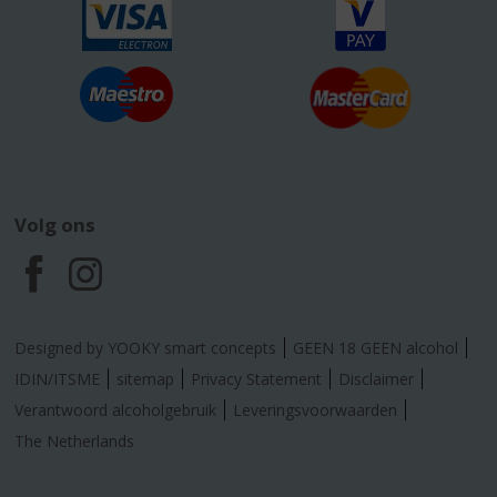
Volg ons
F
I
a
n
Designed by YOOKY smart concepts
GEEN 18 GEEN alcohol
c
s
IDIN/ITSME
sitemap
Privacy Statement
Disclaimer
Verantwoord alcoholgebruik
Leveringsvoorwaarden
e
t
The Netherlands