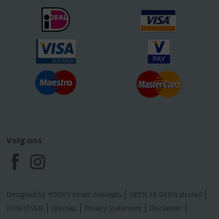
Volg ons
F
I
a
n
Designed by YOOKY smart concepts
GEEN 18 GEEN alcohol
c
s
IDIN/ITSME
sitemap
Privacy Statement
Disclaimer