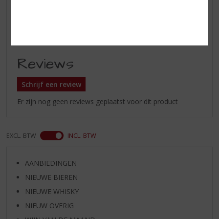
Deventer, Apeldoorn ?
Te koop in onze slijterij tussen
Overijssel en Gelderland
Reviews
Schrijf een review
Er zijn nog geen reviews geplaatst voor dit product
EXCL. BTW
INCL. BTW
AANBIEDINGEN
NIEUWE BIEREN
NIEUWE WHISKY
NIEUW OVERIG