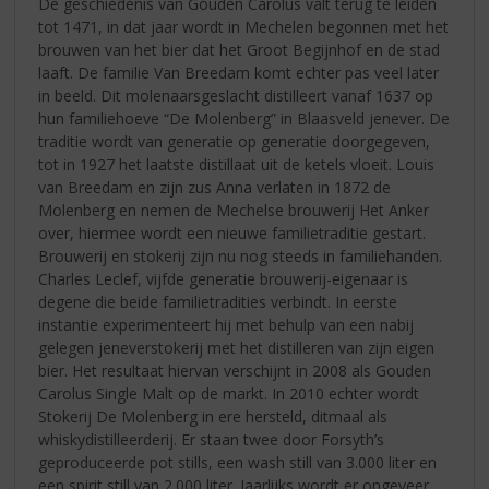
De geschiedenis van Gouden Carolus valt terug te leiden
tot 1471, in dat jaar wordt in Mechelen begonnen met het
brouwen van het bier dat het Groot Begijnhof en de stad
laaft. De familie Van Breedam komt echter pas veel later
in beeld. Dit molenaarsgeslacht distilleert vanaf 1637 op
hun familiehoeve “De Molenberg” in Blaasveld jenever. De
traditie wordt van generatie op generatie doorgegeven,
tot in 1927 het laatste distillaat uit de ketels vloeit. Louis
van Breedam en zijn zus Anna verlaten in 1872 de
Molenberg en nemen de Mechelse brouwerij Het Anker
over, hiermee wordt een nieuwe familietraditie gestart.
Brouwerij en stokerij zijn nu nog steeds in familiehanden.
Charles Leclef, vijfde generatie brouwerij-eigenaar is
degene die beide familietradities verbindt. In eerste
instantie experimenteert hij met behulp van een nabij
gelegen jeneverstokerij met het distilleren van zijn eigen
bier. Het resultaat hiervan verschijnt in 2008 als Gouden
Carolus Single Malt op de markt. In 2010 echter wordt
Stokerij De Molenberg in ere hersteld, ditmaal als
whiskydistilleerderij. Er staan twee door Forsyth’s
geproduceerde pot stills, een wash still van 3.000 liter en
een spirit still van 2.000 liter. Jaarlijks wordt er ongeveer