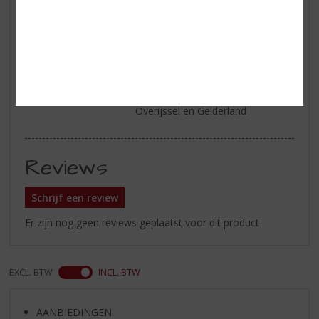
Serveertip
Wilt u Hibiki Japanese Harmony
Blended Japanse Whisky online
kopen of bestellen ?
Of weten waar te koop is in de
buurt van Zutphen,Holten,
Deventer, Apeldoorn ?
Te koop in onze slijterij tussen
Overijssel en Gelderland
Reviews
Schrijf een review
Er zijn nog geen reviews geplaatst voor dit product
EXCL. BTW
INCL. BTW
AANBIEDINGEN