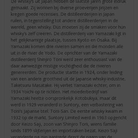
De whisky’s uit Japan hebben de laatste jaren grote indruk
gemaakt. Zij wonnen bij diverse proeverijen prijzen en
kregen goede recensies. De distilleerderijen in Japan
ruilen, in tegenstelling tot andere distilleerderijen in de
wereld, geen whisky. Dus moeten zij de smaken voor hun
whisky’s zelf creëren. De distilleerderij van Yamazaki ligt in
het gelijknamige plaatsje, tussen Kyoto en Osaka. Bij
Yamazaki komen drie rivieren samen en die monden alle
uit in de rivier de Yodo. De oprichter van de Yamazaki
distilleerderij Shinjiro Torii werd zeer enthousiast van de
daar aanwezige mistige vochtigheid die de rivieren
genereerden. De productie startte in 1924, onder leiding
van een andere grootheid uit de Japanse whisky-industrie,
Taketsuru Masatake. Hij verliet Yamazaki echter, om in
1934 Yoichi op te richten. Het moederbedrijf van
Yamazaki heette oorspronkelijk Kotobukiya, maar dit
werd in 1929 veranderd in Suntory, een verbastering van
Torii’s Japanse titel: Torii-San. De eerste whisky kwam in
1932 op de markt. Suntory Limited werd in 1963 opgericht
door Keizo Saji, zoon van Shinjiro Torii, wiens familie
sinds 1899 slijterijen en importzaken bezat. Keizo Saji
veranderde na zijn aantrede direct de naam van de