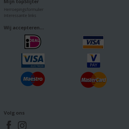
Mijn topSlijter
Herroepingsformulier
Interessante links
Wij accepteren...
Volg ons
F
I