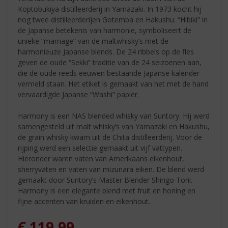
Koptobukiya distilleerderij in Yamazaki. In 1973 kocht hij
nog twee distilleerderijen Gotemba en Hakushu. “Hibiki” in
de Japanse betekenis van harmonie, symboliseert de
unieke “marriage” van de maltwhisky’s met de
harmonieuze Japanse blends. De 24 ribbels op de fles
geven de oude “Sekki” traditie van de 24 seizoenen aan,
die de oude reeds eeuwen bestaande Japanse kalender
vermeld staan. Het etiket is gemaakt van het met de hand
vervaardigde Japanse “Washi” papier.
Harmony is een NAS blended whisky van Suntory. Hij werd
samengesteld uit malt whisky’s van Yamazaki en Hakushu,
de grain whisky kwam uit de Chita distilleerderij. Voor de
rijping werd een selectie gemaakt uit vijf vattypen.
Hieronder waren vaten van Amerikaans eikenhout,
sherryvaten en vaten van mizunara eiken. De blend werd
gemaakt door Suntory’s Master Blender Shingo Torii.
Harmony is een elegante blend met fruit en honing en
fijne accenten van kruiden en eikenhout.
€
119,99