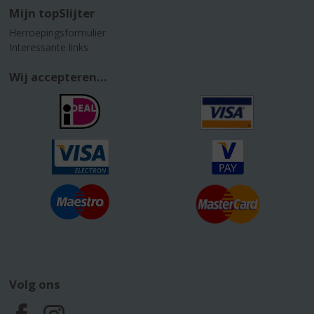
Mijn topSlijter
Herroepingsformulier
Interessante links
Wij accepteren...
Volg ons
F
I