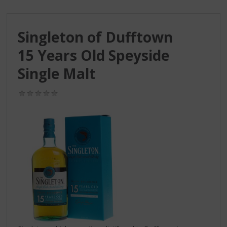
S
p
r
Singleton of Dufftown
i
n
15 Years Old Speyside
g
n
Single Malt
a
a
(0,0
r
/
d
5)
e
n
a
v
i
g
a
t
i
e