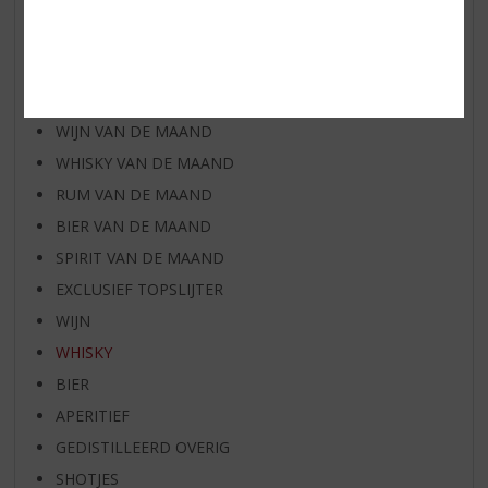
AANBIEDINGEN
NIEUWE BIEREN
NIEUWE WHISKY
NIEUW OVERIG
WIJN VAN DE MAAND
WHISKY VAN DE MAAND
RUM VAN DE MAAND
BIER VAN DE MAAND
SPIRIT VAN DE MAAND
EXCLUSIEF TOPSLIJTER
WIJN
WHISKY
BIER
APERITIEF
GEDISTILLEERD OVERIG
SHOTJES