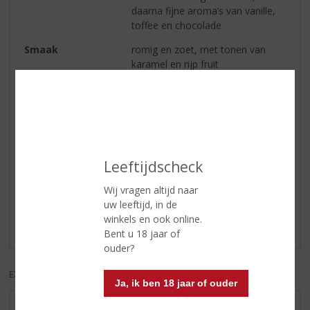
daarna fijne aroma’s van vanille,
toffee en chocolade
Smaak
romig en zoet, met tonen van
karamel en rijp fruit
Afdronk
lange, verwarmende afdronk, met
wat frisse tonen van munt en
zoethout.
Leeftijdscheck
Reviews
Wij vragen altijd naar
Schrijf een review
uw leeftijd, in de
winkels en ook online.
Er zijn nog geen reviews geplaatst voor dit product
Bent u 18 jaar of
ouder?
EXCL. BTW
INCL. BTW
Ja, ik ben 18 jaar of ouder