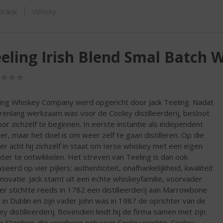
SHOP
Drank
Whisky
eling Irish Blend Smal Batch 
(0,0
/
5)
ing Whiskey Company werd opgericht door Jack Teeling. Nadat
jarenlang werkzaam was voor de Cooley distilleerderij, besloot
voor zichzelf te beginnen. In eerste instantie als independent
ler, maar het doel is om weer zelf te gaan distilleren. Op die
er acht hij zichzelf in staat om Ierse whiskey met een eigen
kter te ontwikkelen. Het streven van Teeling is dan ook
eerd op vier pijlers: authenticiteit, onafhankelijkheid, kwaliteit
nnovatie. Jack stamt uit een echte whiskeyfamilie, voorvader
er stichtte reeds in 1782 een distilleerderij aan Marrowbone
 in Dublin en zijn vader John was in 1987 de oprichter van de
ey distilleerderij. Bovendien leidt hij de firma samen met zijn
r Stephen, die voorheen ook voor Cooley werkte. Cooley