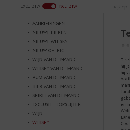
d
WEB
EXCL. BTW
INCL. BTW
Kijk op 
S
p
r
AANBIEDINGEN
i
Te
NIEUWE BIEREN
n
g
NIEUWE WHISKY
n
NIEUW OVERIG
a
a
WIJN VAN DE MAAND
Teel
r
hij 
WHISKY VAN DE MAAND
d
hij 
RUM VAN DE MAAND
e
bott
n
mani
BIER VAN DE MAAND
a
kara
SPIRIT VAN DE MAAND
v
gebas
i
en i
EXCLUSIEF TOPSLIJTER
g
Walt
WIJN
a
Lane
t
WHISKY
Cool
i
broe