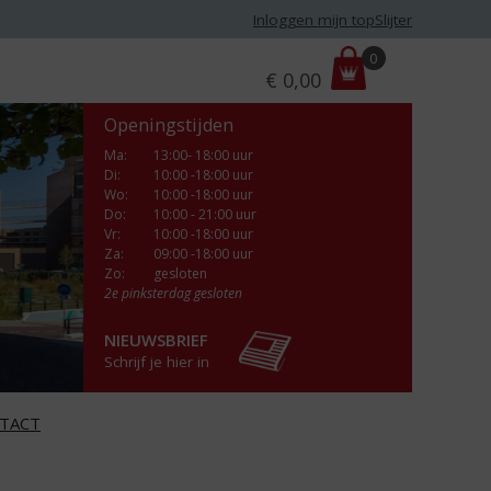
Inloggen mijn topSlijter
P
0
€
0,00
r
i
Openingstijden
j
s
Ma
:
13:00- 18:00 uur
Di
:
10:00 -18:00 uur
:
Wo
:
10:00 -18:00 uur
Do
:
10:00 - 21:00 uur
Vr
:
10:00 -18:00 uur
Za
:
09:00 -18:00 uur
Zo:
gesloten
2e pinksterdag gesloten
NIEUWSBRIEF
Schrijf je hier in
TACT