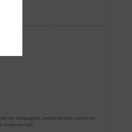
gheid van sinaasappel, zwarte bessen, kersen en
e tonen van rum.