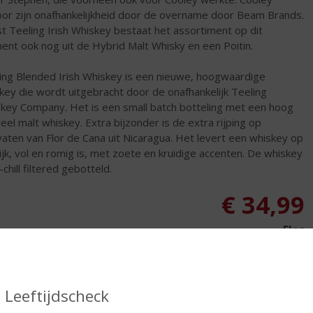
oor zijn onafhankelijkheid door de overname door Beam Brands.
t Teeling Irish Whiskey bestaat het assortiment op dit
nt ook nog uit de Hybrid Malt Whisky en een Poitin.
ing Blended Irish Whiskey is een nieuwe, hoogwaardige
key die wordt uitgebracht door de onafhankelijk Teeling
key Company. Het is een small batch botteling met een hoog
eel malt whiskey. Extra bijzonder is de extra rijping op
aten van Flor de Cana uit Nicaragua. Het levert een whiskey op
rijk, vol en romig is, met zoete en kruidige accenten. De whiskey
-chill filtered gebotteld.
€
34,99
Fles
Huidige voorraad: 6
Leeftijdscheck