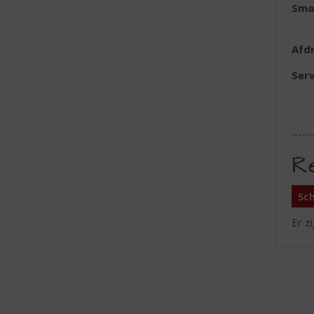
Sma
Afd
Serv
R
Sch
Er z