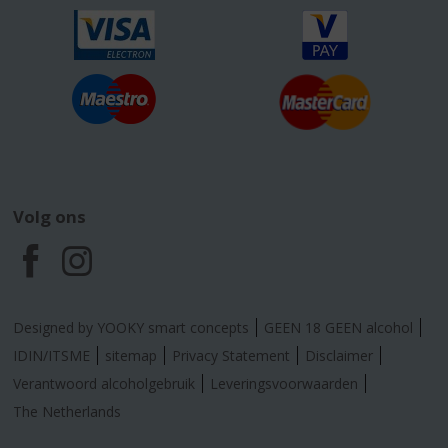
Volg ons
F
I
a
n
Designed by YOOKY smart concepts
GEEN 18 GEEN alcohol
c
s
IDIN/ITSME
sitemap
Privacy Statement
Disclaimer
Verantwoord alcoholgebruik
Leveringsvoorwaarden
e
t
The Netherlands