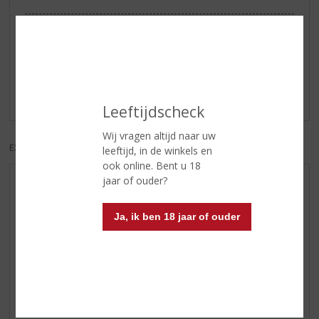
Reviews
Schrijf een review
Er zijn nog geen reviews geplaatst voor dit product
Leeftijdscheck
Wij vragen altijd naar uw
EXCL. BTW
INCL. BTW
leeftijd, in de winkels en
ook online. Bent u 18
jaar of ouder?
AANBIEDINGEN
NIEUWE BIEREN
Ja, ik ben 18 jaar of ouder
NIEUWE WHISKY
NIEUW OVERIG
WIJN VAN DE MAAND
WHISKY VAN DE MAAND
RUM VAN DE MAAND