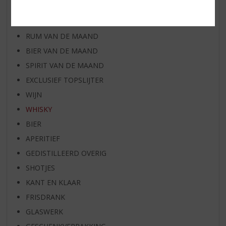
WIJN VAN DE MAAND
WHISKY VAN DE MAAND
RUM VAN DE MAAND
BIER VAN DE MAAND
SPIRIT VAN DE MAAND
EXCLUSIEF TOPSLIJTER
WIJN
WHISKY
BIER
APERITIEF
GEDISTILLEERD OVERIG
SHOTJES
KANT EN KLAAR
FRISDRANK
GLASWERK