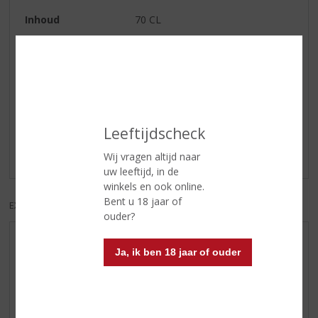
Inhoud
70 CL
Alcoholpercentage
40% vol
Reviews
Leeftijdscheck
Schrijf een review
Er zijn nog geen reviews geplaatst voor dit product
Wij vragen altijd naar
uw leeftijd, in de
winkels en ook online.
Bent u 18 jaar of
EXCL. BTW
INCL. BTW
ouder?
AANBIEDINGEN
Ja, ik ben 18 jaar of ouder
NIEUWE BIEREN
NIEUWE WHISKY
NIEUW OVERIG