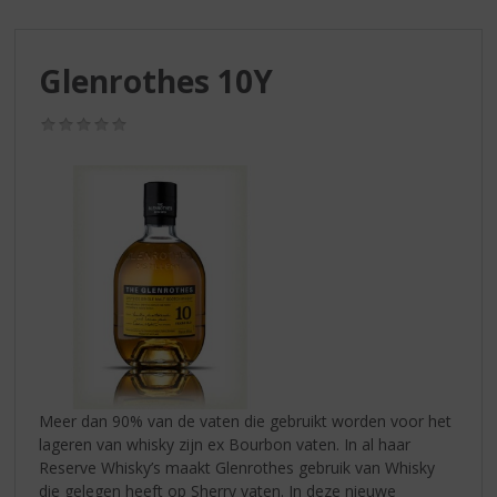
S
p
r
Glenrothes 10Y
i
n
g
(0,0
/
n
5)
a
a
r
d
e
n
a
v
i
g
a
Meer dan 90% van de vaten die gebruikt worden voor het
t
lageren van whisky zijn ex Bourbon vaten. In al haar
i
Reserve Whisky’s maakt Glenrothes gebruik van Whisky
e
die gelegen heeft op Sherry vaten. In deze nieuwe