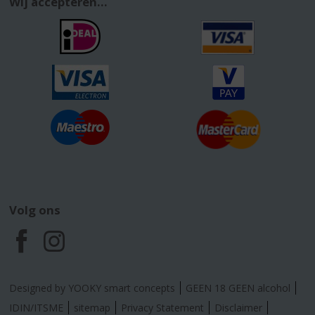
Wij accepteren...
Volg ons
F
I
a
n
Designed by YOOKY smart concepts
GEEN 18 GEEN alcohol
c
s
IDIN/ITSME
sitemap
Privacy Statement
Disclaimer