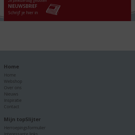
2e pinksterdag gesloten
NIEUWSBRIEF
Schrijf je hier in
Home
Home
Webshop
Over ons
Nieuws
Inspiratie
Contact
Mijn topSlijter
Herroepingsformulier
Interessante links