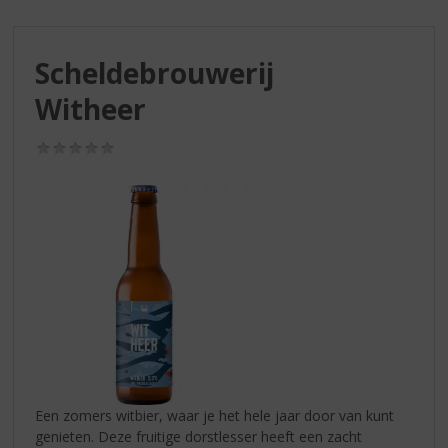
S
p
r
Scheldebrouwerij
i
n
Witheer
g
n
(0,0
a
/
a
5)
r
d
e
n
a
v
i
g
a
t
i
Een zomers witbier, waar je het hele jaar door van kunt
e
genieten. Deze fruitige dorstlesser heeft een zacht