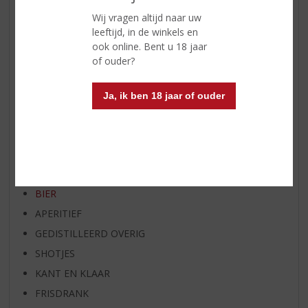
NIEUW OVERIG
Wij vragen altijd naar uw
leeftijd, in de winkels en
WIJN VAN DE MAAND
ook online. Bent u 18 jaar
WHISKY VAN DE MAAND
of ouder?
RUM VAN DE MAAND
BIER VAN DE MAAND
Ja, ik ben 18 jaar of ouder
SPIRIT VAN DE MAAND
EXCLUSIEF TOPSLIJTER
WIJN
WHISKY
BIER
APERITIEF
GEDISTILLEERD OVERIG
SHOTJES
KANT EN KLAAR
FRISDRANK