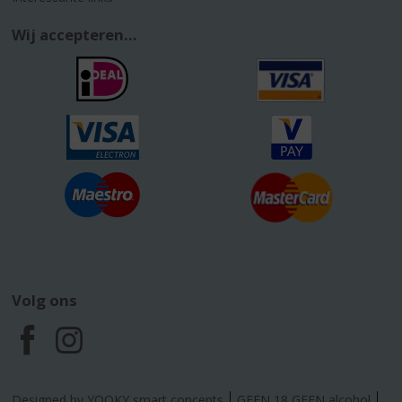
Wij accepteren...
Volg ons
F
I
a
n
Designed by YOOKY smart concepts
GEEN 18 GEEN alcohol