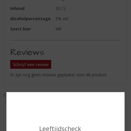
Inhoud
33 CL
Alcoholpercentage
5% vol
Soort bier
Wit
Reviews
Schrijf een review
Er zijn nog geen reviews geplaatst voor dit product
EXCL. BTW
INCL. BTW
AANBIEDINGEN
NIEUWE BIEREN
Leeftijdscheck
NIEUWE WHISKY