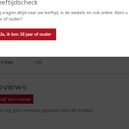
In winkelmand
eeftijdscheck
j vragen altijd naar uw leeftijd, in de winkels en ook online. Bent u
ar of ouder?
TIKETINFORMATIE
Ja, ik ben 18 jaar of ouder
d van Herkomst
Nederland
oholpercentage
5% vol
t bier
Wit
eviews
rijf een review
ijn nog geen reviews geplaatst voor dit product