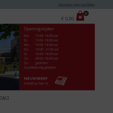
Inloggen mijn topSlijter
P
0
€
0,00
r
i
Openingstijden
j
s
Ma
:
13:00- 18:00 uur
Di
:
10:00 -18:00 uur
:
Wo
:
10:00 -18:00 uur
Do
:
10:00 - 21:00 uur
Vr
:
10:00 -18:00 uur
Za
:
09:00 -18:00 uur
Zo:
gesloten
2e pinksterdag gesloten
NIEUWSBRIEF
Schrijf je hier in
TACT