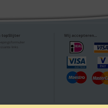
 topSlijter
Wij accepteren...
epingsformulier
essante links