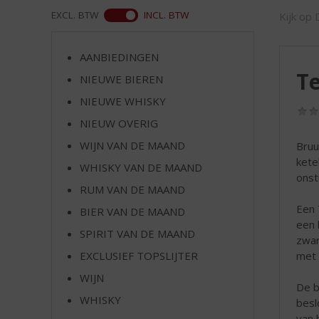
d
WEB
EXCL. BTW
INCL. BTW
Kijk op 
S
p
r
AANBIEDINGEN
i
Te
NIEUWE BIEREN
n
g
NIEUWE WHISKY
n
NIEUW OVERIG
a
a
WIJN VAN DE MAAND
Bruu
r
kete
WHISKY VAN DE MAAND
d
onst
RUM VAN DE MAAND
e
n
Een 
BIER VAN DE MAAND
a
een 
SPIRIT VAN DE MAAND
v
zwar
i
met 
EXCLUSIEF TOPSLIJTER
g
WIJN
a
De b
t
WHISKY
besl
i
van 