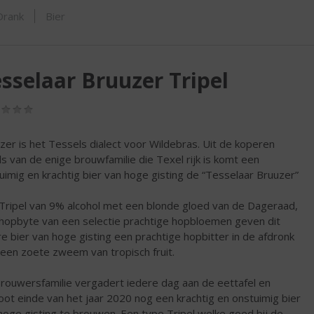
SHOP
Drank
Bier
sselaar Bruuzer Tripel
(0,0
/
5)
zer is het Tessels dialect voor Wildebras. Uit de koperen
ls van de enige brouwfamilie die Texel rijk is komt een
uimig en krachtig bier van hoge gisting de “Tesselaar Bruuzer”
Tripel van 9% alcohol met een blonde gloed van de Dageraad,
hopbyte van een selectie prachtige hopbloemen geven dit
e bier van hoge gisting een prachtige hopbitter in de afdronk
een zoete zweem van tropisch fruit.
rouwersfamilie vergadert iedere dag aan de eettafel en
oot einde van het jaar 2020 nog een krachtig en onstuimig bier
hoge gisting te brouwen. Een type Tripel welke goed bij de