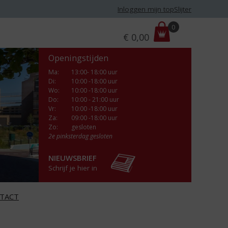
Inloggen mijn topSlijter
P
0
€
0,00
r
i
Openingstijden
j
s
Ma
:
13:00- 18:00 uur
Di
:
10:00 -18:00 uur
:
Wo
:
10:00 -18:00 uur
Do
:
10:00 - 21:00 uur
Vr
:
10:00 -18:00 uur
Za
:
09:00 -18:00 uur
Zo:
gesloten
2e pinksterdag gesloten
NIEUWSBRIEF
Schrijf je hier in
TACT