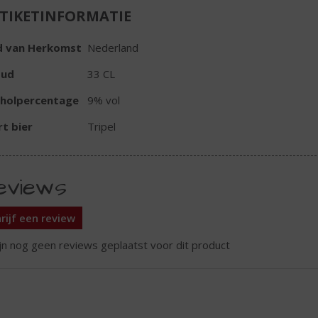
TIKETINFORMATIE
d van Herkomst
Nederland
oud
33 CL
oholpercentage
9% vol
t bier
Tripel
eviews
rijf een review
ijn nog geen reviews geplaatst voor dit product