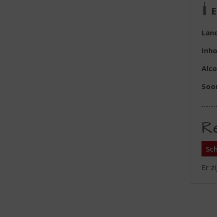
E
Lan
Inh
Alc
Soor
R
Sch
Er z