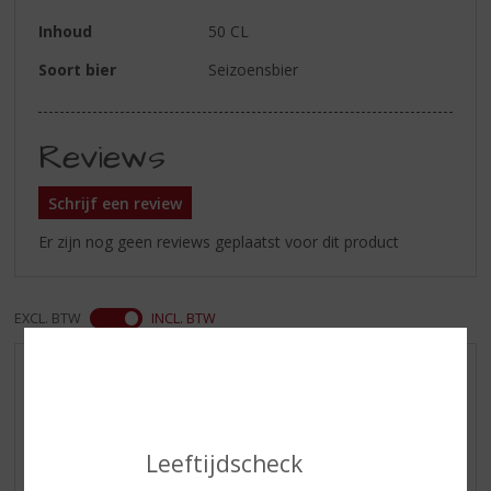
Inhoud
50 CL
Soort bier
Seizoensbier
Reviews
Schrijf een review
Er zijn nog geen reviews geplaatst voor dit product
EXCL. BTW
INCL. BTW
AANBIEDINGEN
NIEUWE BIEREN
NIEUWE WHISKY
Leeftijdscheck
NIEUW OVERIG