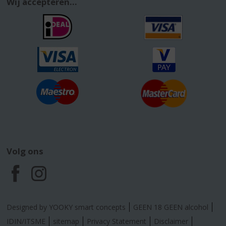
Wij accepteren...
Volg ons
F
I
a
n
Designed by YOOKY smart concepts
GEEN 18 GEEN alcohol
c
s
IDIN/ITSME
sitemap
Privacy Statement
Disclaimer