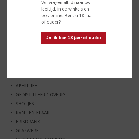
Wij vragen altijd naar uw
WIJN VAN DE MAAND
leeftijd, in de winkels en
WHISKY VAN DE MAAND
ook online. Bent u 18 jaar
of ouder?
RUM VAN DE MAAND
BIER VAN DE MAAND
Ja, ik ben 18 jaar of ouder
SPIRIT VAN DE MAAND
EXCLUSIEF TOPSLIJTER
WIJN
WHISKY
BIER
APERITIEF
GEDISTILLEERD OVERIG
SHOTJES
KANT EN KLAAR
FRISDRANK
GLASWERK