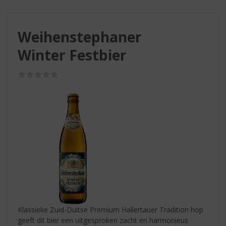
S
p
r
Weihenstephaner
i
n
Winter Festbier
g
n
(0,0
a
/
a
5)
r
d
e
n
a
v
i
g
a
t
i
Klassieke Zuid-Duitse Premium Hallertauer Tradition hop
e
geeft dit bier een uitgesproken zacht en harmonieus