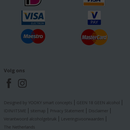
Volg ons
F
I
a
n
Designed by YOOKY smart concepts
GEEN 18 GEEN alcohol
c
s
IDIN/ITSME
sitemap
Privacy Statement
Disclaimer
Verantwoord alcoholgebruik
Leveringsvoorwaarden
e
t
The Netherlands