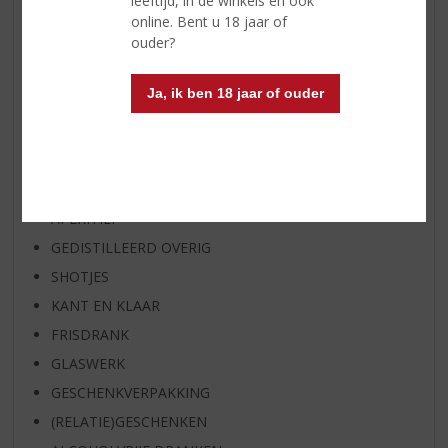
leeftijd, in de winkels en ook
RUM VAN DE MAAND
online. Bent u 18 jaar of
ouder?
BIER VAN DE MAAND
SPIRIT VAN DE MAAND
Ja, ik ben 18 jaar of ouder
EXCLUSIEF TOPSLIJTER
WIJN
WHISKY
BIER
APERITIEF
GEDISTILLEERD OVERIG
SHOTJES
KANT EN KLAAR
FRISDRANK
GLASWERK
GESCHENKVERPAKKING
(RELATIE)GESCHENKEN