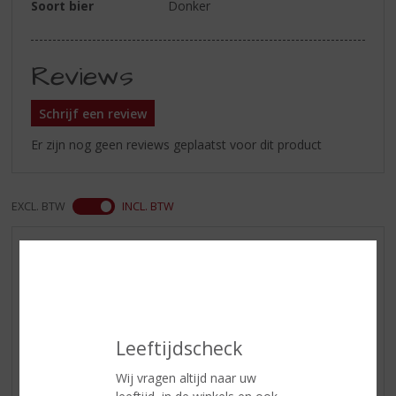
Soort bier
Donker
Reviews
Schrijf een review
Er zijn nog geen reviews geplaatst voor dit product
EXCL. BTW
INCL. BTW
AANBIEDINGEN
NIEUWE BIEREN
NIEUWE WHISKY
NIEUW OVERIG
Leeftijdscheck
WIJN VAN DE MAAND
Wij vragen altijd naar uw
WHISKY VAN DE MAAND