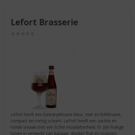
S
p
r
Lefort Brasserie
i
n
g
(0,0
/
n
5)
a
a
r
d
e
n
a
v
i
g
a
Lefort heeft een kastanjebruine kleur, met en lichtbruine,
t
compact en romig schuim. LeFort heeft een zachte en
i
ronde smaak met een lichte moutbitterheid. Er zijn fruitige
e
tonen in verwerkt van banaan, donker fruit en rozijnen.