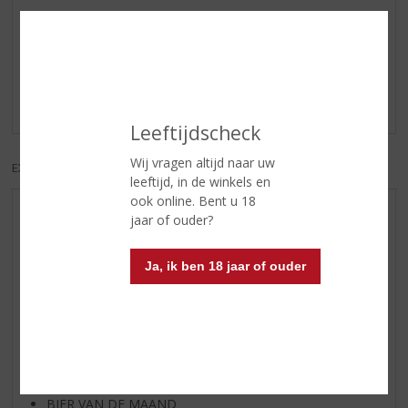
Reviews
Schrijf een review
Er zijn nog geen reviews geplaatst voor dit product
Leeftijdscheck
Wij vragen altijd naar uw
EXCL. BTW
INCL. BTW
leeftijd, in de winkels en
ook online. Bent u 18
AANBIEDINGEN
jaar of ouder?
NIEUWE BIEREN
Ja, ik ben 18 jaar of ouder
NIEUWE WHISKY
NIEUW OVERIG
WIJN VAN DE MAAND
WHISKY VAN DE MAAND
RUM VAN DE MAAND
BIER VAN DE MAAND