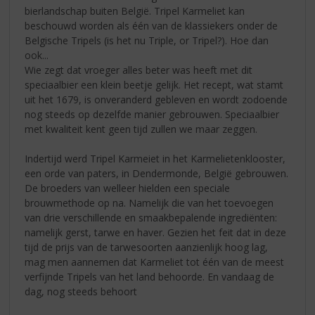
bierlandschap buiten België. Tripel Karmeliet kan
beschouwd worden als één van de klassiekers onder de
Belgische Tripels (is het nu Triple, or Tripel?). Hoe dan
ook...
Wie zegt dat vroeger alles beter was heeft met dit
speciaalbier een klein beetje gelijk. Het recept, wat stamt
uit het 1679, is onveranderd gebleven en wordt zodoende
nog steeds op dezelfde manier gebrouwen. Speciaalbier
met kwaliteit kent geen tijd zullen we maar zeggen.
Indertijd werd Tripel Karmeiet in het Karmelietenklooster,
een orde van paters, in Dendermonde, België gebrouwen.
De broeders van welleer hielden een speciale
brouwmethode op na. Namelijk die van het toevoegen
van drie verschillende en smaakbepalende ingrediënten:
namelijk gerst, tarwe en haver. Gezien het feit dat in deze
tijd de prijs van de tarwesoorten aanzienlijk hoog lag,
mag men aannemen dat Karmeliet tot één van de meest
verfijnde Tripels van het land behoorde. En vandaag de
dag, nog steeds behoort