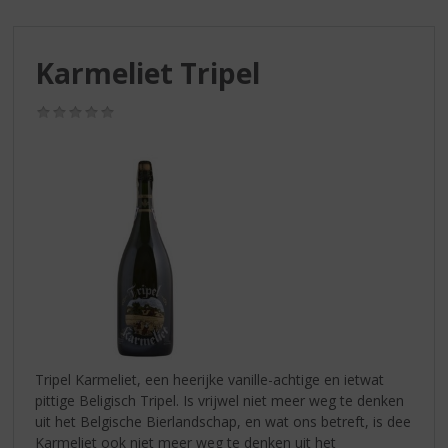
S
p
r
Karmeliet Tripel
i
n
g
(0,0
/
n
5)
a
a
r
d
e
n
a
v
i
g
a
Tripel Karmeliet, een heerijke vanille-achtige en ietwat
t
pittige Beligisch Tripel. Is vrijwel niet meer weg te denken
i
uit het Belgische Bierlandschap, en wat ons betreft, is dee
e
Karmeliet ook niet meer weg te denken uit het