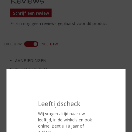
Reviews
Schrijf een review
Er zijn nog geen reviews geplaatst voor dit product
EXCL. BTW
INCL. BTW
AANBIEDINGEN
NIEUWE BIEREN
NIEUWE WHISKY
NIEUW OVERIG
WIJN VAN DE MAAND
Leeftijdscheck
WHISKY VAN DE MAAND
RUM VAN DE MAAND
Wij vragen altijd naar uw
leeftijd, in de winkels en ook
BIER VAN DE MAAND
online. Bent u 18 jaar of
SPIRIT VAN DE MAAND