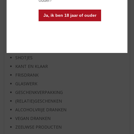
ouder?
EXCLUSIEF TOPSLIJTER
WIJN
Ja, ik ben 18 jaar of ouder
WHISKY
BIER
APERITIEF
GEDISTILLEERD OVERIG
SHOTJES
KANT EN KLAAR
FRISDRANK
GLASWERK
GESCHENKVERPAKKING
(RELATIE)GESCHENKEN
ALCOHOLVRIJE DRANKEN
VEGAN DRANKEN
ZEEUWSE PRODUCTEN