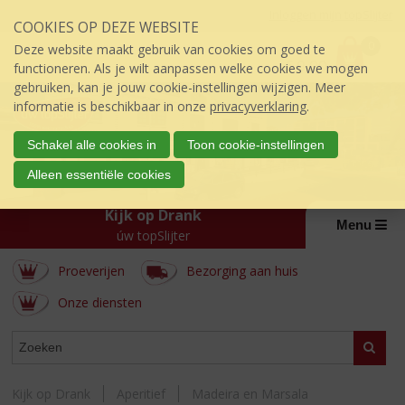
Sla
Inloggen mijn topSlijter
COOKIES OP DEZE WEBSITE
links
P
over
0
Deze website maakt gebruik van cookies om goed te
r
€
0,00
S
functioneren. Als je wilt aanpassen welke cookies we mogen
i
p
gebruiken, kan je jouw cookie-instellingen wijzigen. Meer
j
r
informatie is beschikbaar in onze
privacyverklaring
.
s
i
:
n
Schakel alle cookies in
Toon cookie-instellingen
g
Alleen essentiële cookies
n
a
Kijk op Drank
a
Menu
úw topSlijter
r
d
Proeverijen
Bezorging aan huis
e
i
Onze diensten
n
h
WEBSHOP
Zoeke
o
u
d
Kijk op Drank
Aperitief
Madeira en Marsala