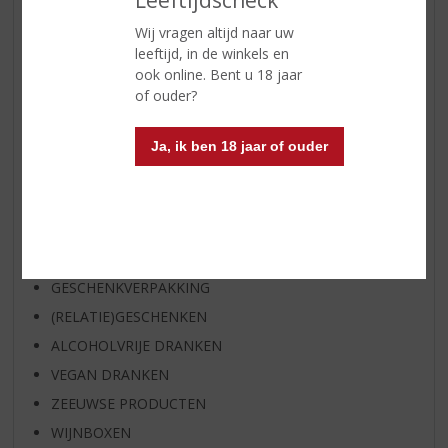
WIJN
Wij vragen altijd naar uw
leeftijd, in de winkels en
WHISKY
ook online. Bent u 18 jaar
BIER
of ouder?
APERITIEF
GEDISTILLEERD OVERIG
Ja, ik ben 18 jaar of ouder
SHOTJES
KANT EN KLAAR
FRISDRANK
GLASWERK
GESCHENKVERPAKKING
(RELATIE)GESCHENKEN
ALCOHOLVRIJE DRANKEN
VEGAN DRANKEN
ZEEUWSE PRODUCTEN
WIJNBOXEN