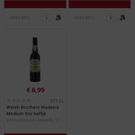
MEER INFO
MEER INFO
€
6,99
(
37.5 CL
0
Welsh Brothers Madeira
,
Medium Dry halfje
0
/
Voorraad (indien beperkt): 12
5
)