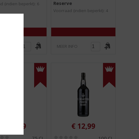
Reserve
0
0
d (indien beperkt): 6
/
/
Voorraad (indien beperkt): 4
5
5
)
)
INFO
MEER INFO
€
10,29
€
12,99
(
(
75 CL
100 CL