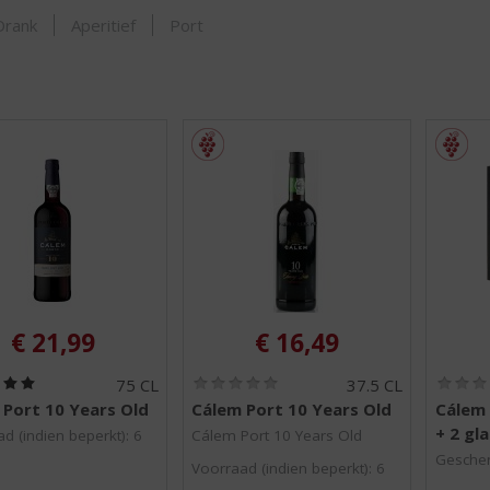
SHOP
Drank
Aperitief
Port
€
21,99
€
16,49
(
(
75 CL
37.5 CL
5
0
 Port 10 Years Old
Cálem Port 10 Years Old
Cálem 
,
,
+ 2 gl
0
0
d (indien beperkt): 6
Cálem Port 10 Years Old
/
/
Gesche
Voorraad (indien beperkt): 6
5
5
)
)