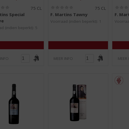
(
(
75 CL
75 CL
0
0
tins Special
F. Martins Tawny
F. Mar
,
,
ve
0
0
Voorraad (indien beperkt): 1
Voorraa
/
/
d (indien beperkt): 5
5
5
)
)
 INFO
MEER INFO
MEER 