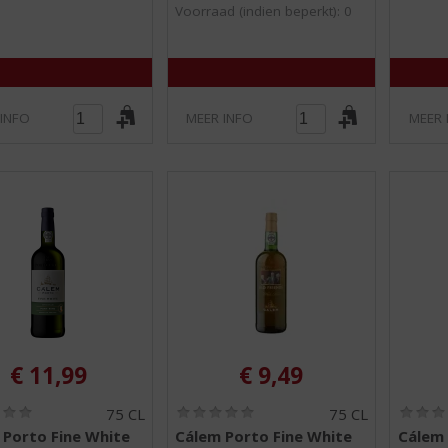
Voorraad (indien beperkt): 0
5
5
)
)
 INFO
MEER INFO
MEER 
€
11,99
€
9,49
(
(
75 CL
75 CL
0
0
 Porto Fine White
Cálem Porto Fine White
Cálem 
,
,