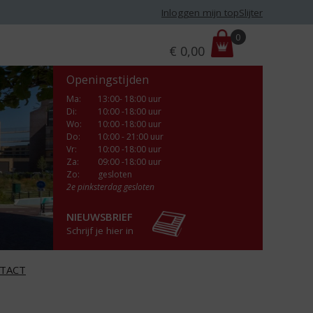
Inloggen mijn topSlijter
P
0
€
0,00
r
i
Openingstijden
j
s
Ma
:
13:00- 18:00 uur
Di
:
10:00 -18:00 uur
:
Wo
:
10:00 -18:00 uur
Do
:
10:00 - 21:00 uur
Vr
:
10:00 -18:00 uur
Za
:
09:00 -18:00 uur
Zo:
gesloten
2e pinksterdag gesloten
NIEUWSBRIEF
Schrijf je hier in
TACT