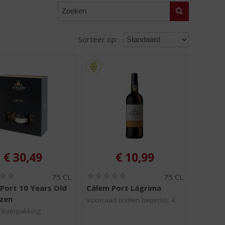
Zoeken
Sorteer op:
€
30,49
€
10,99
(
(
75 CL
75 CL
0
0
Port 10 Years Old
Cálem Port Lágrima
,
,
azen
0
0
Voorraad (indien beperkt): 4
/
/
nkverpakking
5
5
)
)