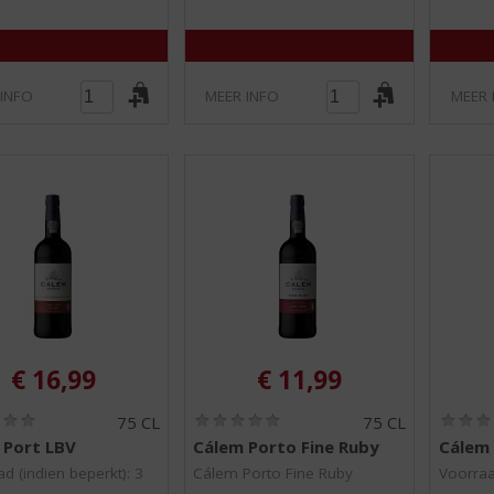
 INFO
MEER INFO
MEER 
€
16,99
€
11,99
(
(
75 CL
75 CL
0
0
 Port LBV
Cálem Porto Fine Ruby
Cálem 
,
,
0
0
d (indien beperkt): 3
Cálem Porto Fine Ruby
Voorraa
/
/