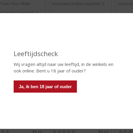
0
0
orto Fine White
Voorraad (indien beperkt): 0
Voorraa
/
/
d (indien beperkt): 0
5
5
)
)
 INFO
MEER INFO
MEER 
Leeftijdscheck
Wij vragen altijd naar uw leeftijd, in de winkels en
ook online. Bent u 18 jaar of ouder?
Ja, ik ben 18 jaar of ouder
€
11,99
€
15,49
(
(
75 CL
75 CL