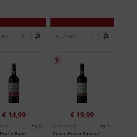
5
5
)
)
INFO
MEER INFO
€
14,99
€
19,99
(
(
75 CL
75 CL
0
0
Porto Rosé
Cálem Porto Special
,
,