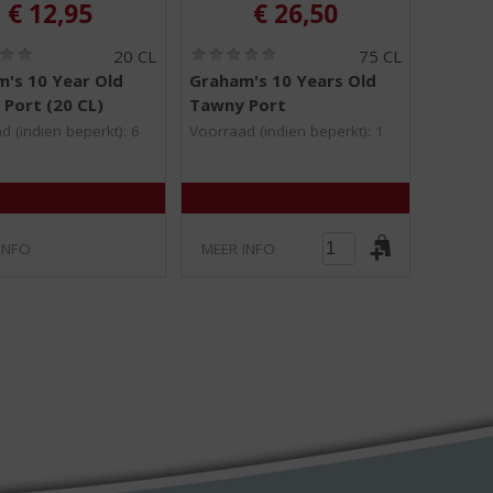
€
12,95
€
26,50
(
(
20 CL
75 CL
0
0
's 10 Year Old
Graham's 10 Years Old
,
,
Port (20 CL)
Tawny Port
0
0
/
/
d (indien beperkt): 6
Voorraad (indien beperkt): 1
5
5
)
)
INFO
MEER INFO