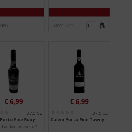
INFO
MEER INFO
€
6,99
€
6,99
(
(
37.5 CL
37.5 CL
0
0
Porto Fine Ruby
Cálem Porto Fine Tawny
,
,
0
0
d (indien beperkt): 7
/
/