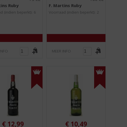
0
0
tins Ruby
F. Martins Ruby
,
,
0
0
d (indien beperkt): 6
Voorraad (indien beperkt): 2
/
/
5
5
)
)
INFO
MEER INFO
€
12,99
€
10,49