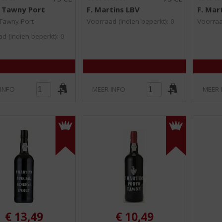
0
0
 Tawny Port
F. Martins LBV
F. Mar
,
,
0
0
Tawny Port
Voorraad (indien beperkt): 0
Voorraa
/
/
d (indien beperkt): 0
5
5
)
)
 INFO
MEER INFO
MEER 
€
13,49
€
10,49