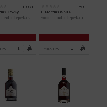
(
(
100 CL
75 CL
0
0
tins Tawny
F. Martins White
,
,
0
0
d (indien beperkt): 9
Voorraad (indien beperkt): 1
/
/
5
5
)
)
INFO
MEER INFO