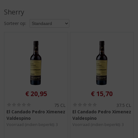
S
p
Sherry
r
i
Sorteer op:
n
g
n
a
a
r
d
e
n
a
v
€
20,95
€
15,70
i
g
(
(
75 CL
37.5 CL
0
0
a
El Candado Pedro Ximenez
El Candado Pedro Ximenez
,
,
t
Valdespino
Valdespino
0
0
i
/
/
Voorraad (indien beperkt): 3
Voorraad (indien beperkt): 3
5
5
e
)
)