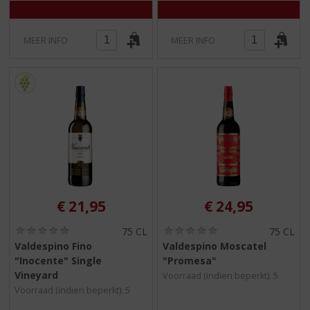
MEER INFO
MEER INFO
€
21,95
€
24,95
(
(
75 CL
75 CL
0
0
Valdespino Fino
Valdespino Moscatel
,
,
"Inocente" Single
"Promesa"
0
0
/
/
Vineyard
Voorraad (indien beperkt): 5
5
5
Voorraad (indien beperkt): 5
)
)