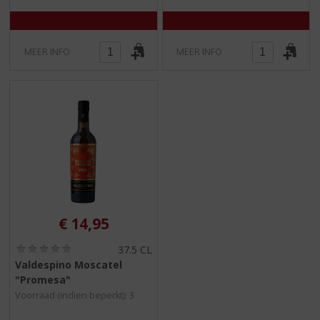
MEER INFO
MEER INFO
€
14,95
(
37.5 CL
0
Valdespino Moscatel
,
"Promesa"
0
/
Voorraad (indien beperkt): 3
5
)