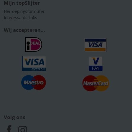
Mijn topSlijter
Herroepingsformulier
Interessante links
Wij accepteren...
Volg ons
F
I