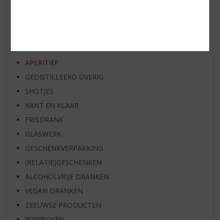
EXCLUSIEF TOPSLIJTER
WIJN
WHISKY
BIER
APERITIEF
GEDISTILLEERD OVERIG
SHOTJES
KANT EN KLAAR
FRISDRANK
GLASWERK
GESCHENKVERPAKKING
(RELATIE)GESCHENKEN
ALCOHOLVRIJE DRANKEN
VEGAN DRANKEN
ZEEUWSE PRODUCTEN
WIJNBOXEN