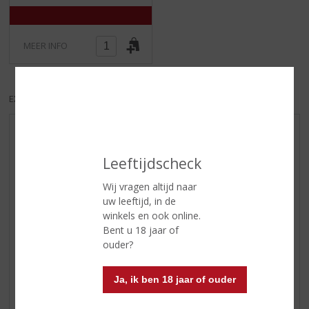
MEER INFO
EXCL. BTW
INCL. BTW
AANBIEDINGEN
NIEUWE BIEREN
Leeftijdscheck
NIEUWE WHISKY
Wij vragen altijd naar
NIEUW OVERIG
uw leeftijd, in de
winkels en ook online.
WIJN VAN DE MAAND
Bent u 18 jaar of
WHISKY VAN DE MAAND
ouder?
RUM VAN DE MAAND
BIER VAN DE MAAND
Ja, ik ben 18 jaar of ouder
SPIRIT VAN DE MAAND