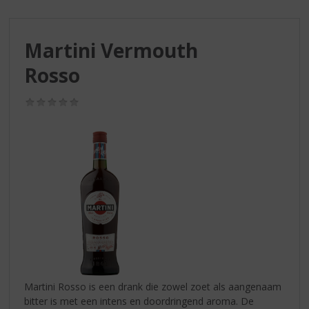
S
p
r
Martini Vermouth
i
n
Rosso
g
n
(0,0
a
/
a
5)
r
d
e
n
a
v
i
g
a
t
i
Martini Rosso is een drank die zowel zoet als aangenaam
e
bitter is met een intens en doordringend aroma. De