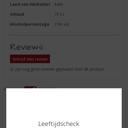
Land van Herkomst
Italië
Inhoud
75 CL
Alcoholpercentage
15% vol
Reviews
Schrijf een review
Er zijn nog geen reviews geplaatst voor dit product
EXCL. BTW
INCL. BTW
AANBIEDINGEN
NIEUWE BIEREN
NIEUWE WHISKY
Leeftijdscheck