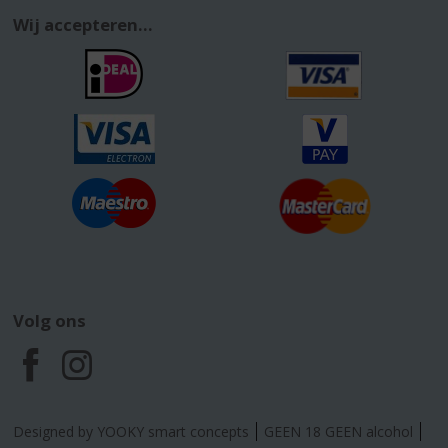
Wij accepteren...
Volg ons
F
I
a
n
Designed by YOOKY smart concepts
GEEN 18 GEEN alcohol