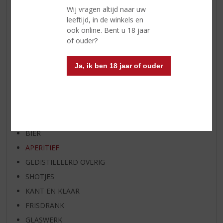
NIEUW OVERIG
Wij vragen altijd naar uw
WIJN VAN DE MAAND
leeftijd, in de winkels en
ook online. Bent u 18 jaar
WHISKY VAN DE MAAND
of ouder?
RUM VAN DE MAAND
BIER VAN DE MAAND
Ja, ik ben 18 jaar of ouder
SPIRIT VAN DE MAAND
EXCLUSIEF TOPSLIJTER
WIJN
WHISKY
BIER
APERITIEF
GEDISTILLEERD OVERIG
SHOTJES
KANT EN KLAAR
FRISDRANK
GLASWERK