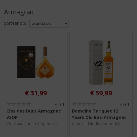
S
p
Armagnac
r
i
Sorteer op:
n
g
n
a
a
r
d
e
n
a
v
€
31,99
€
59,99
i
g
(
(
70 CL
70 CL
0
0
a
Cles des Ducs Armagnac
Domaine Tariquet 12
,
,
t
VSOP
Years Old Bas-Armagnac
0
0
i
/
/
Voorraad (indien beperkt): 4
Voorraad (indien beperkt): 1
5
5
e
)
)