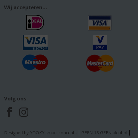
Wij accepteren...
Volg ons
F
I
a
n
Designed by YOOKY smart concepts
GEEN 18 GEEN alcohol