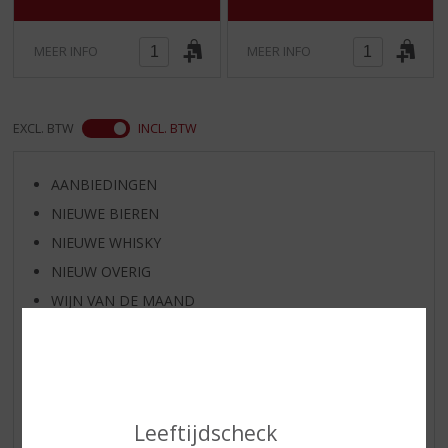
MEER INFO
MEER INFO
EXCL. BTW
INCL. BTW
AANBIEDINGEN
NIEUWE BIEREN
NIEUWE WHISKY
NIEUW OVERIG
WIJN VAN DE MAAND
WHISKY VAN DE MAAND
RUM VAN DE MAAND
BIER VAN DE MAAND
SPIRIT VAN DE MAAND
Leeftijdscheck
EXCLUSIEF TOPSLIJTER