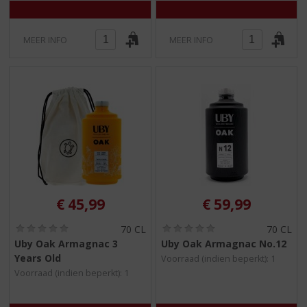
MEER INFO
MEER INFO
€
45,99
€
59,99
(
(
70 CL
70 CL
0
0
Uby Oak Armagnac 3
Uby Oak Armagnac No.12
,
,
Years Old
Voorraad (indien beperkt): 1
0
0
/
/
Voorraad (indien beperkt): 1
5
5
)
)