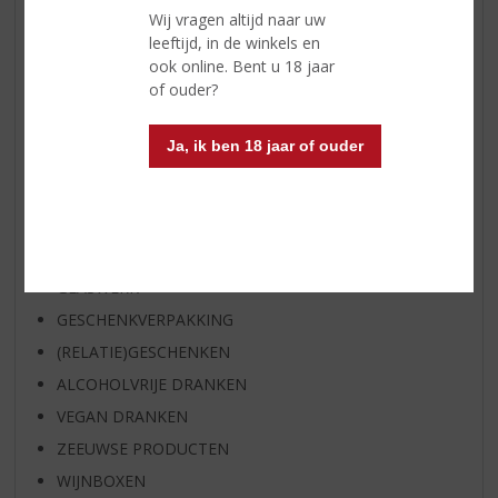
Wij vragen altijd naar uw
WIJN
leeftijd, in de winkels en
WHISKY
ook online. Bent u 18 jaar
of ouder?
BIER
APERITIEF
Ja, ik ben 18 jaar of ouder
GEDISTILLEERD OVERIG
SHOTJES
KANT EN KLAAR
FRISDRANK
GLASWERK
GESCHENKVERPAKKING
(RELATIE)GESCHENKEN
ALCOHOLVRIJE DRANKEN
VEGAN DRANKEN
ZEEUWSE PRODUCTEN
WIJNBOXEN