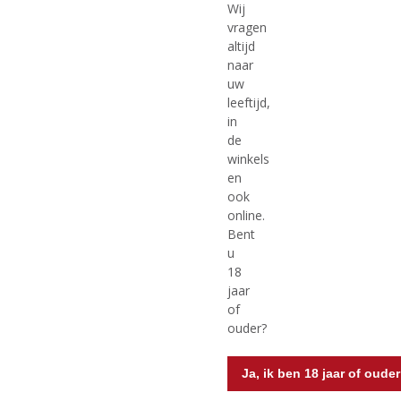
Wij
vragen
altijd
MEER INFO
MEER INFO
naar
uw
leeftijd,
in
de
winkels
en
ook
online.
Bent
u
€
7,49
€
10,49
18
jaar
(
(
20 CL
35 CL
0
0
of
Jägermeister
Jägermeister
,
,
ouder?
Voorraad (indien beperkt): 5
Voorraad (indien beperkt): 5
0
0
/
/
5
5
Ja, ik ben 18 jaar of ouder
)
)