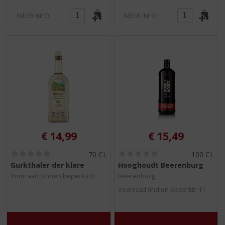
MEER INFO
MEER INFO
€
14,99
€
15,49
(
(
70 CL
100 CL
0
0
Gurkthaler der klare
Hooghoudt Beerenburg
,
,
Voorraad (indien beperkt): 0
Beerenburg
0
0
/
/
Voorraad (indien beperkt): 11
5
5
)
)