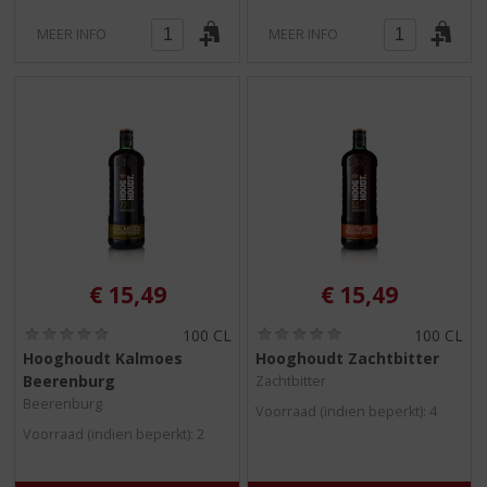
MEER INFO
MEER INFO
€
15,49
€
15,49
(
(
100 CL
100 CL
0
0
Hooghoudt Kalmoes
Hooghoudt Zachtbitter
,
,
Beerenburg
Zachtbitter
0
0
/
/
Beerenburg
Voorraad (indien beperkt): 4
5
5
Voorraad (indien beperkt): 2
)
)