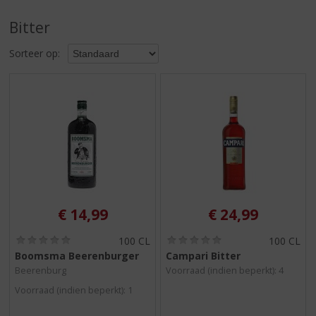
S
p
Bitter
r
i
Sorteer op:
n
g
n
a
a
r
d
e
n
a
v
€
14,99
€
24,99
i
g
(
(
100 CL
100 CL
0
0
a
Boomsma Beerenburger
Campari Bitter
,
,
t
Beerenburg
Voorraad (indien beperkt): 4
0
0
i
/
/
Voorraad (indien beperkt): 1
5
5
e
)
)