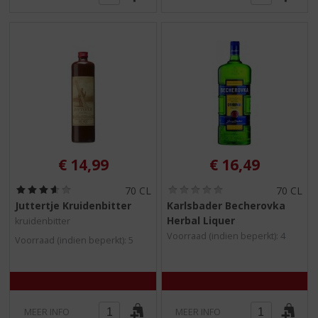
€
14,99
€
16,49
(
(
70 CL
70 CL
3
0
Juttertje Kruidenbitter
Karlsbader Becherovka
,
,
Herbal Liquer
kruidenbitter
6
0
/
/
Voorraad (indien beperkt): 4
Voorraad (indien beperkt): 5
5
5
)
)
MEER INFO
MEER INFO