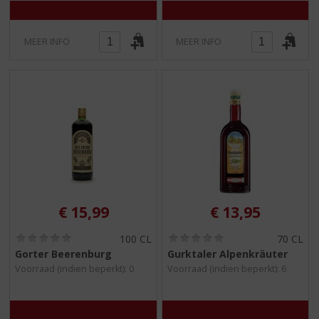
MEER INFO
MEER INFO
€
15,99
€
13,95
(
(
100 CL
70 CL
0
0
Gorter Beerenburg
Gurktaler Alpenkräuter
,
,
Voorraad (indien beperkt): 0
Voorraad (indien beperkt): 6
0
0
/
/
5
5
)
)