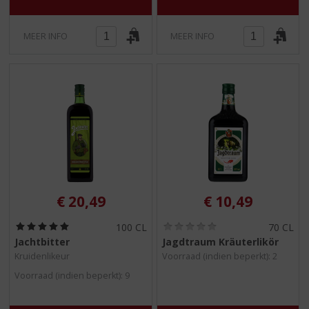
MEER INFO
MEER INFO
€
20,49
€
10,49
(
(
100 CL
70 CL
5
0
Jachtbitter
Jagdtraum Kräuterlikör
,
,
Kruidenlikeur
Voorraad (indien beperkt): 2
0
0
/
/
Voorraad (indien beperkt): 9
5
5
)
)