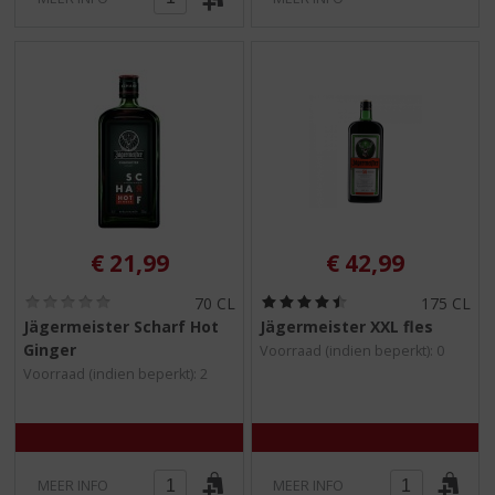
€
21,99
€
42,99
(
(
70 CL
175 CL
0
4
Jägermeister Scharf Hot
Jägermeister XXL fles
,
,
Ginger
Voorraad (indien beperkt): 0
0
5
/
/
Voorraad (indien beperkt): 2
5
5
)
)
MEER INFO
MEER INFO