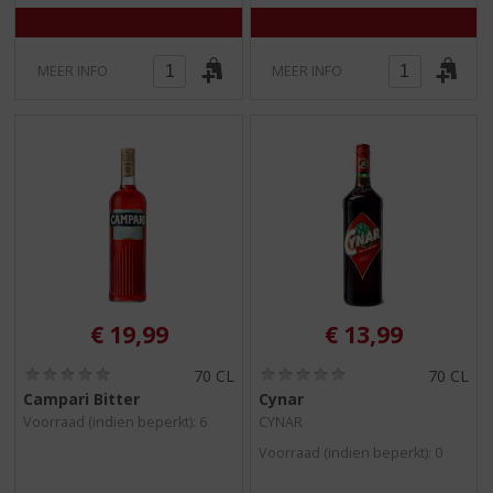
MEER INFO
MEER INFO
€
19,99
€
13,99
(
(
70 CL
70 CL
0
0
Campari Bitter
Cynar
,
,
Voorraad (indien beperkt): 6
CYNAR
0
0
/
/
Voorraad (indien beperkt): 0
5
5
)
)