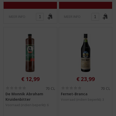
MEER INFO
MEER INFO
€
12,99
€
23,99
(
(
70 CL
70 CL
0
0
De Monnik Abraham
Fernet-Branca
,
,
Kruidenbitter
Voorraad (indien beperkt): 3
0
0
/
/
Voorraad (indien beperkt): 6
5
5
)
)