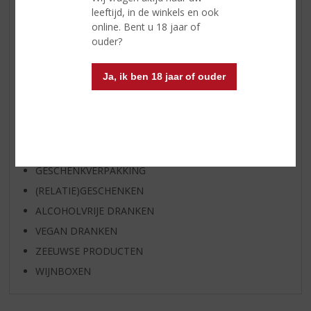
WHISKY
leeftijd, in de winkels en ook
online. Bent u 18 jaar of
BIER
ouder?
APERITIEF
GEDISTILLEERD OVERIG
Ja, ik ben 18 jaar of ouder
SHOTJES
KANT EN KLAAR
FRISDRANK
GLASWERK
GESCHENKVERPAKKING
(RELATIE)GESCHENKEN
ALCOHOLVRIJE DRANKEN
VEGAN DRANKEN
ZEEUWSE PRODUCTEN
WIJNBOXEN