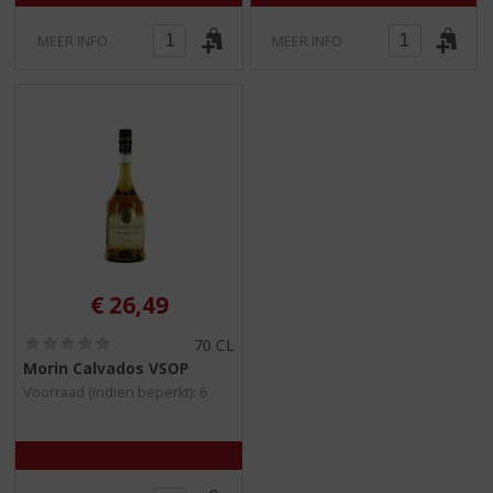
MEER INFO
MEER INFO
€
26,49
(
70 CL
0
Morin Calvados VSOP
,
Voorraad (indien beperkt): 6
0
/
5
)