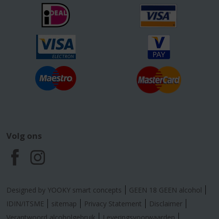
Volg ons
F
I
a
n
Designed by YOOKY smart concepts
GEEN 18 GEEN alcohol
c
s
IDIN/ITSME
sitemap
Privacy Statement
Disclaimer
Verantwoord alcoholgebruik
Leveringsvoorwaarden