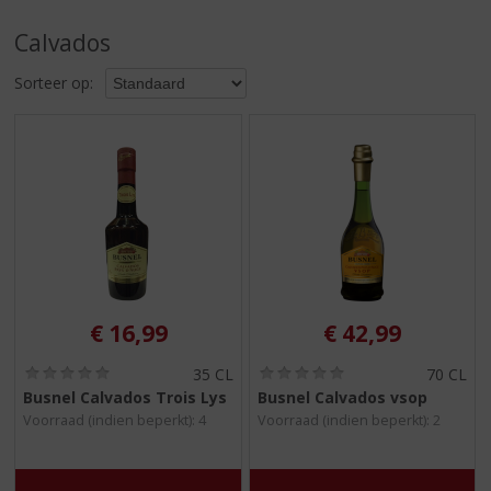
S
p
Calvados
r
i
Sorteer op:
n
g
n
a
a
r
d
e
n
a
v
€
16,99
€
42,99
i
g
(
(
35 CL
70 CL
0
0
a
Busnel Calvados Trois Lys
Busnel Calvados vsop
,
,
t
Voorraad (indien beperkt): 4
Voorraad (indien beperkt): 2
0
0
i
/
/
5
5
e
)
)