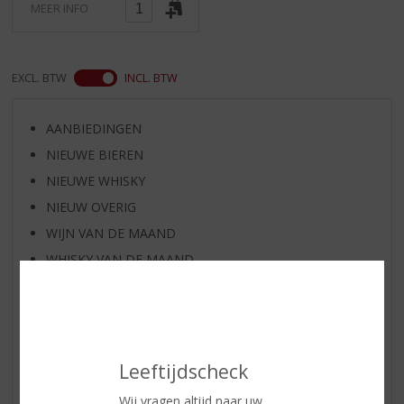
MEER INFO
EXCL. BTW
INCL. BTW
AANBIEDINGEN
NIEUWE BIEREN
NIEUWE WHISKY
NIEUW OVERIG
WIJN VAN DE MAAND
WHISKY VAN DE MAAND
RUM VAN DE MAAND
BIER VAN DE MAAND
SPIRIT VAN DE MAAND
EXCLUSIEF TOPSLIJTER
Leeftijdscheck
WIJN
Wij vragen altijd naar uw