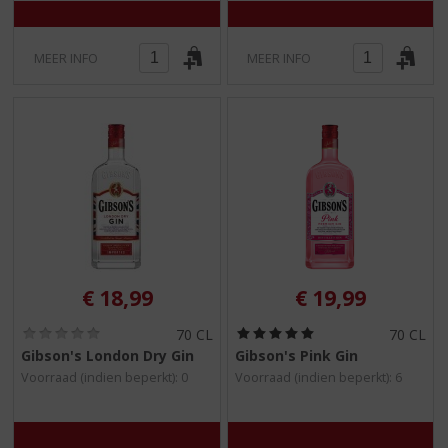
MEER INFO
MEER INFO
€
18,99
€
19,99
(
(
70 CL
70 CL
0
5
Gibson's London Dry Gin
Gibson's Pink Gin
,
,
Voorraad (indien beperkt): 0
Voorraad (indien beperkt): 6
0
0
/
/
5
5
)
)