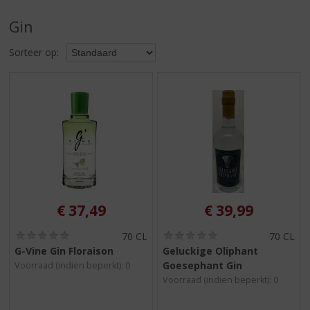
S
p
Gin
r
i
Sorteer op:
n
g
n
a
a
r
d
e
n
a
v
€
37,49
€
39,99
i
g
(
(
70 CL
70 CL
0
0
a
G-Vine Gin Floraison
Geluckige Oliphant
,
,
t
Goesephant Gin
Voorraad (indien beperkt): 0
0
0
i
/
/
Voorraad (indien beperkt): 0
5
5
e
)
)