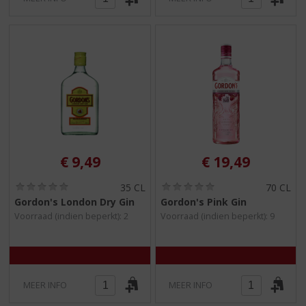
€
9,49
€
19,49
(
(
35 CL
70 CL
0
0
Gordon's London Dry Gin
Gordon's Pink Gin
,
,
Voorraad (indien beperkt): 2
Voorraad (indien beperkt): 9
0
0
/
/
5
5
)
)
MEER INFO
MEER INFO