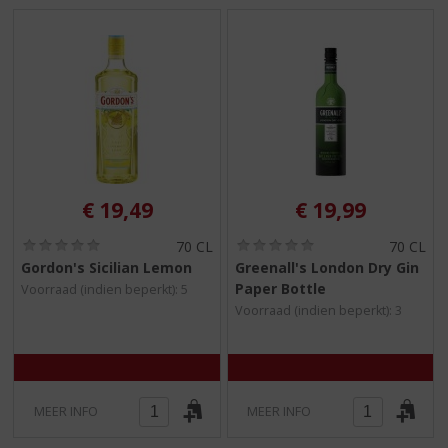
€
19,49
€
19,99
(
(
70 CL
70 CL
0
0
Gordon's Sicilian Lemon
Greenall's London Dry Gin
,
,
Paper Bottle
Voorraad (indien beperkt): 5
0
0
/
/
Voorraad (indien beperkt): 3
5
5
)
)
MEER INFO
MEER INFO