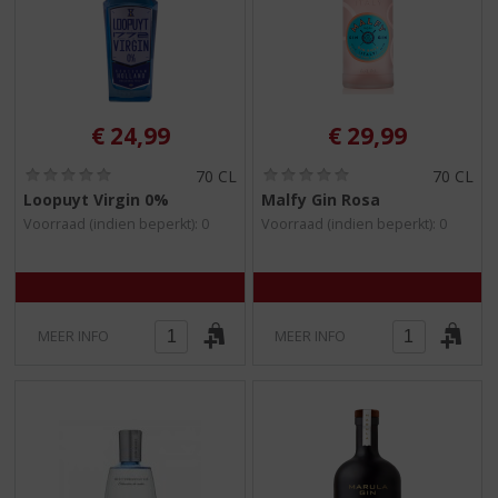
€
24,99
€
29,99
(
(
70 CL
70 CL
0
0
Loopuyt Virgin 0%
Malfy Gin Rosa
,
,
Voorraad (indien beperkt): 0
Voorraad (indien beperkt): 0
0
0
/
/
5
5
)
)
MEER INFO
MEER INFO