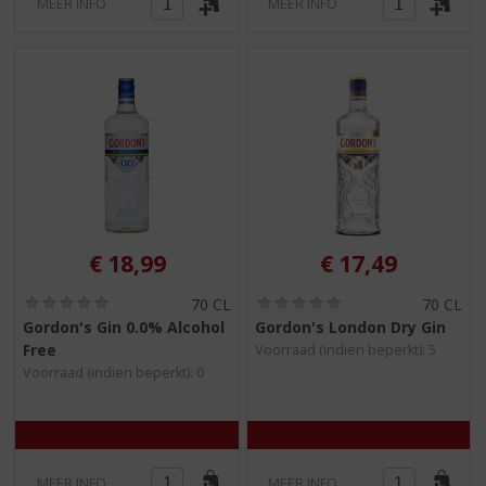
MEER INFO
MEER INFO
€
18,99
€
17,49
(
(
70 CL
70 CL
0
0
Gordon's Gin 0.0% Alcohol
Gordon's London Dry Gin
,
,
Free
Voorraad (indien beperkt): 5
0
0
/
/
Voorraad (indien beperkt): 0
5
5
)
)
MEER INFO
MEER INFO