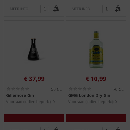
MEER INFO
MEER INFO
€
37,99
€
10,99
(
(
50 CL
70 CL
0
0
Gillemore Gin
GMG London Dry Gin
,
,
Voorraad (indien beperkt): 0
Voorraad (indien beperkt): 0
0
0
/
/
5
5
)
)