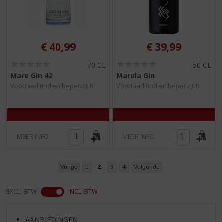
€
40,99
€
39,99
(
(
70 CL
50 CL
0
0
Mare Gin 42
Marula Gin
,
,
Voorraad (indien beperkt): 0
Voorraad (indien beperkt): 0
0
0
/
/
5
5
)
)
MEER INFO
MEER INFO
Vorige
1
2
3
4
Volgende
EXCL. BTW
INCL. BTW
AANBIEDINGEN