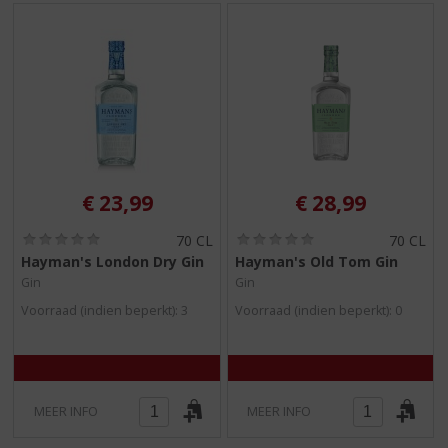
€
23,99
€
28,99
(
(
70 CL
70 CL
0
0
Hayman's London Dry Gin
Hayman's Old Tom Gin
,
,
Gin
Gin
0
0
/
/
Voorraad (indien beperkt): 3
Voorraad (indien beperkt): 0
5
5
)
)
MEER INFO
MEER INFO