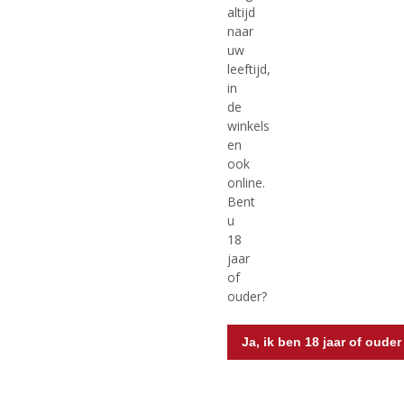
altijd
naar
uw
leeftijd,
in
de
winkels
en
€
40,99
€
29,99
ook
online.
(
(
50 CL
50 CL
Bent
0
0
Hermit Dutch Coastal Gin
Løft Gin
,
,
u
Voorraad (indien beperkt): 5
Voorraad (indien beperkt): 1
0
0
18
/
/
jaar
5
5
)
)
of
ouder?
MEER INFO
MEER INFO
Ja, ik ben 18 jaar of ouder