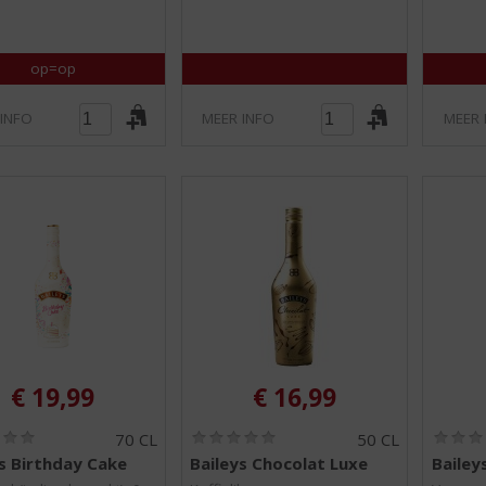
op=op
 INFO
MEER INFO
MEER 
€
19,99
€
16,99
(
(
70 CL
50 CL
0
0
s Birthday Cake
Baileys Chocolat Luxe
Bailey
,
,