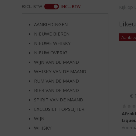
d
WEB
EXCL. BTW
INCL. BTW
Kijk op 
S
p
r
Likeu
AANBIEDINGEN
i
NIEUWE BIEREN
n
g
NIEUWE WHISKY
n
NIEUW OVERIG
a
a
WIJN VAN DE MAAND
r
WHISKY VAN DE MAAND
d
RUM VAN DE MAAND
e
n
BIER VAN DE MAAND
Or
a
€
SPIRIT VAN DE MAAND
v
i
EXCLUSIEF TOPSLIJTER
Afzak
g
WIJN
Lique
a
t
WHISKY
Voorraa
i