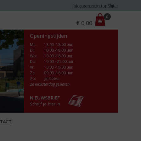
Inloggen mijn topSlijter
P
0
€
0,00
r
i
Openingstijden
j
s
Ma
:
13:00- 18:00 uur
Di
:
10:00 -18:00 uur
:
Wo
:
10:00 -18:00 uur
Do
:
10:00 - 21:00 uur
Vr
:
10:00 -18:00 uur
Za
:
09:00 -18:00 uur
Zo:
gesloten
2e pinksterdag gesloten
NIEUWSBRIEF
Schrijf je hier in
TACT