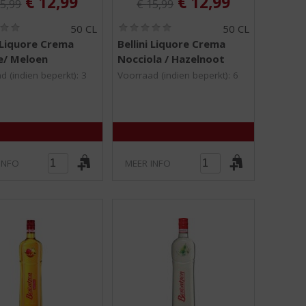
, Huidige prijs is:
, Huidige prijs is:
€
12,99
€
12,99
5,99
€
15,99
(
(
50 CL
50 CL
0
0
i Liquore Crema
Bellini Liquore Crema
,
,
e/ Meloen
Nocciola / Hazelnoot
0
0
/
/
d (indien beperkt): 3
Voorraad (indien beperkt): 6
5
5
)
)
INFO
MEER INFO