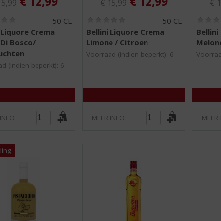
, Huidige prijs is:
, Huidige prijs is:
€
12,99
€
12,99
15,99
€
15,99
€
1
(
(
50 CL
50 CL
0
0
i Liquore Crema
Bellini Liquore Crema
Bellin
,
,
 Di Bosco/
Limone / Citroen
Melon
0
0
/
/
uchten
Voorraad (indien beperkt): 6
Voorraa
5
5
d (indien beperkt): 6
)
)
 INFO
MEER INFO
MEER 