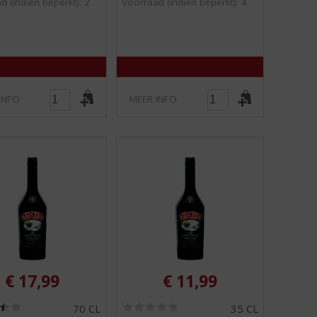
0
0
d (indien beperkt): 2
Voorraad (indien beperkt): 4
/
/
5
5
)
)
INFO
MEER INFO
€
17,99
€
11,99
(
(
70 CL
35 CL
3
0