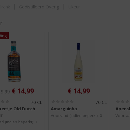
SHOP
Drank
Gedistilleerd Overig
Likeur
r
iginele prijs was:
, Huidige prijs is:
€
14,99
€
14,99
19,99
(
(
70 CL
70 CL
0
0
kertje Old Dutch
Amarguinha
Apens
,
,
ur
0
0
Voorraad (indien beperkt): 0
Voorraa
/
/
d (indien beperkt): 1
5
5
)
)