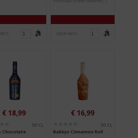
Voorraad (indien beperkt): 7
INFO
MEER INFO
€
18,99
€
16,99
(
(
50 CL
50 CL
0
0
s Chocolate
Baileys Cinnamon Roll
,
,