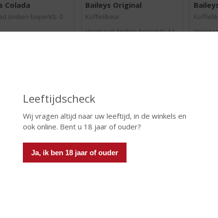
s Colada
Baileys Original
Bailey
,
,
0
0
d (indien beperkt): 0
Koffielikeur
Koffieli
/
/
Voorraad (indien beperkt): 11
Voorraa
5
5
)
)
 INFO
MEER INFO
MEER 
Leeftijdscheck
Wij vragen altijd naar uw leeftijd, in de winkels en
ook online. Bent u 18 jaar of ouder?
Ja, ik ben 18 jaar of ouder
€
17,99
€
21,99