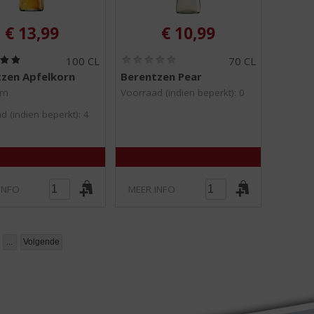
€
13,99
€
10,99
(
(
100 CL
70 CL
5
0
zen Apfelkorn
Berentzen Pear
,
,
0
0
rn
Voorraad (indien beperkt): 0
/
/
d (indien beperkt): 4
5
5
)
)
INFO
MEER INFO
...
Volgende