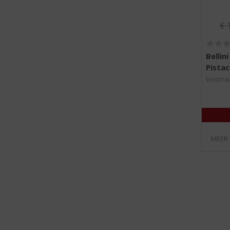
Or
€
Bellin
Pistac
Voorraa
MEER