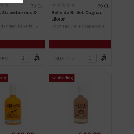
(
(
70 CL
70 CL
0
0
s Strawberries &
Belle de Brillet Cognac
,
,
Likeur
0
0
/
/
d (indien beperkt): 5
Voorraad (indien beperkt): 4
5
5
)
)
INFO
MEER INFO
ginele prijs was:
Originele prijs was: