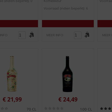
0
0
d (indien beperkt): 0
Koffielikeur
Voorraa
/
/
Voorraad (indien beperkt): 6
5
5
)
)
 INFO
MEER INFO
MEER 
€
21,99
€
24,49
(
(
70 CL
100 CL
0
0