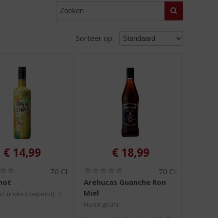
Zoeken
Sorteer op:
€
14,99
€
18,99
(
(
70 CL
70 CL
0
0
hot
Arehucas Guanche Ron
,
,
Miel
0
0
d (indien beperkt): 7
/
/
Honingrum
5
5
)
)