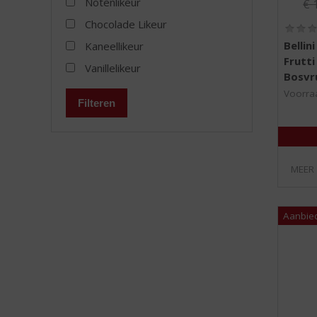
Notenlikeur
€
Chocolade Likeur
Bellin
Kaneellikeur
Frutti
Vanillelikeur
Bosvr
Voorraa
Filteren
MEER