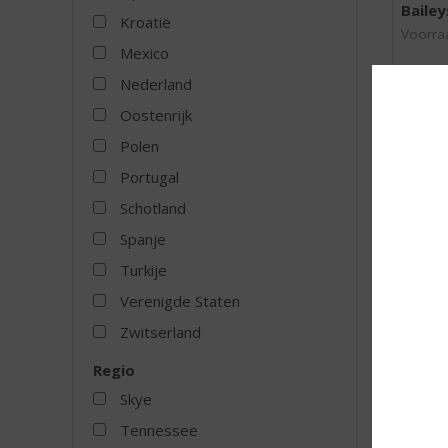
Bailey
Kroatië
Voorraa
Mexico
Nederland
Oostenrijk
Polen
MEER
Portugal
Schotland
Spanje
Turkije
Verenigde Staten
Zwitserland
Regio
Skye
Tennessee