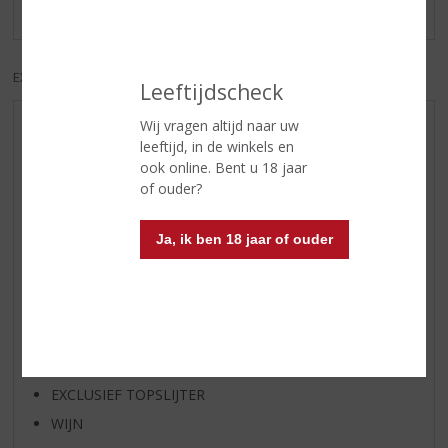
Er zijn nog geen reviews geplaatst voor dit product
EXCL. BTW
INCL. BTW
Leeftijdscheck
Wij vragen altijd naar uw
AANBIEDINGEN
leeftijd, in de winkels en
NIEUWE BIEREN
ook online. Bent u 18 jaar
of ouder?
NIEUWE WHISKY
NIEUW OVERIG
Ja, ik ben 18 jaar of ouder
WIJN VAN DE MAAND
WHISKY VAN DE MAAND
RUM VAN DE MAAND
BIER VAN DE MAAND
SPIRIT VAN DE MAAND
EXCLUSIEF TOPSLIJTER
WIJN