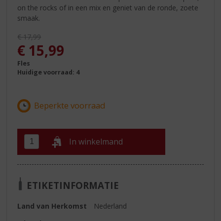
on the rocks of in een mix en geniet van de ronde, zoete
smaak.
Originele prijs was:
€
17,99
, Huidige prijs is:
€
15,99
Fles
Huidige voorraad: 4
In winkelmand
ETIKETINFORMATIE
Land van Herkomst
Nederland