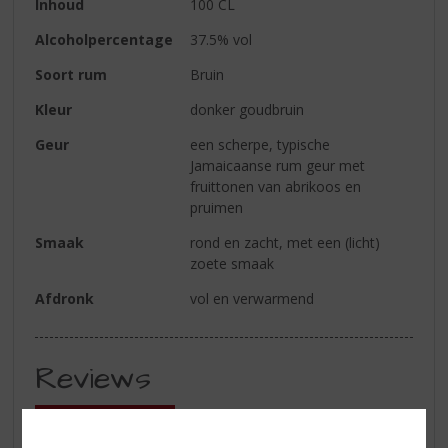
Inhoud
100 CL
Alcoholpercentage
37.5% vol
Soort rum
Bruin
Kleur
donker goudbruin
Geur
een scherpe, typische
Jamaicaanse rum geur met
fruittonen van abrikoos en
pruimen
Smaak
rond en zacht, met een (licht)
zoete smaak
Afdronk
vol en verwarmend
Reviews
Schrijf een review