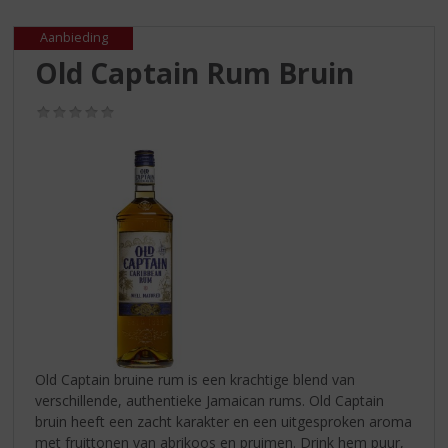
S
p
Aanbieding
r
Old Captain Rum Bruin
i
n
g
(0,0
/
n
5)
a
a
r
d
e
n
a
v
i
g
a
Old Captain bruine rum is een krachtige blend van
t
verschillende, authentieke Jamaican rums. Old Captain
i
bruin heeft een zacht karakter en een uitgesproken aroma
e
met fruittonen van abrikoos en pruimen. Drink hem puur,