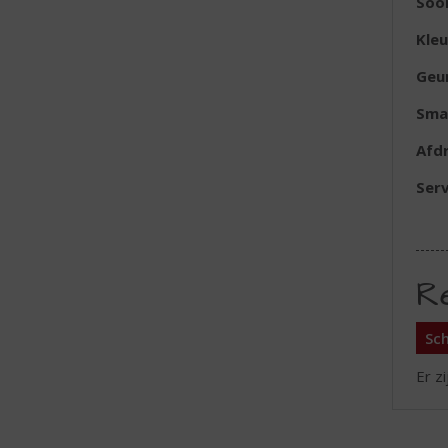
Soo
Kleu
Geu
Sma
Afd
Serv
R
Sch
Er z