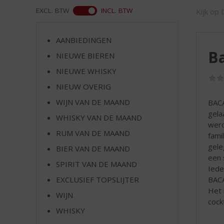
d
WEB
EXCL. BTW
INCL. BTW
Kijk op 
S
p
r
AANBIEDINGEN
i
Ba
NIEUWE BIEREN
n
g
NIEUWE WHISKY
n
NIEUW OVERIG
a
a
WIJN VAN DE MAAND
BACA
r
gela
WHISKY VAN DE MAAND
d
werd
RUM VAN DE MAAND
e
fami
n
gele
BIER VAN DE MAAND
a
een 
SPIRIT VAN DE MAAND
v
Iede
i
BACA
EXCLUSIEF TOPSLIJTER
g
Het 
WIJN
a
cock
t
WHISKY
i