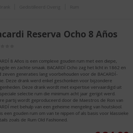
SHOP
Drank
Gedistilleerd Overig
Rum
cardi Reserva Ocho 8 Años
(0,0
/
5)
RDÍ 8 Años is een complexe gouden rum met een diepe,
agde en zachte smaak. BACARDÍ Ocho zag het licht in 1862 en
 zeven generaties lang voorbehouden voor de BACARDÍ-
lie. Deze drank werd enkel geschonken voor bijzondere
genheden. Deze drank wordt met expertise vervaardigd uit
speciale selectie rum die minimum acht jaar gerijpt werd.
re partij wordt geproduceerd door de Maestros de Ron van
RDÍ met behulp van een geheime mengeling van houtskool.
is een gouden rum om van te nippen of als basis voor klassieke
tails zoals de Rum Old Fashioned.