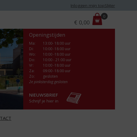
Inloggen mijn topSlijter
P
0
€
0,00
r
i
Openingstijden
j
s
Ma
:
13:00- 18:00 uur
Di
:
10:00 -18:00 uur
:
Wo
:
10:00 -18:00 uur
Do
:
10:00 - 21:00 uur
Vr
:
10:00 -18:00 uur
Za
:
09:00 -18:00 uur
Zo:
gesloten
2e pinksterdag gesloten
NIEUWSBRIEF
Schrijf je hier in
TACT