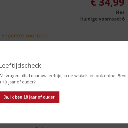
€
34,99
Fles
Huidige voorraad: 6
In winkelmand
Leeftijdscheck
Wij vragen altijd naar uw leeftijd, in de winkels en ook online. Bent
u 18 jaar of ouder?
TIKETINFORMATIE
d van Herkomst
Cuba
Ja, ik ben 18 jaar of ouder
oud
70 CL
oholpercentage
40% vol