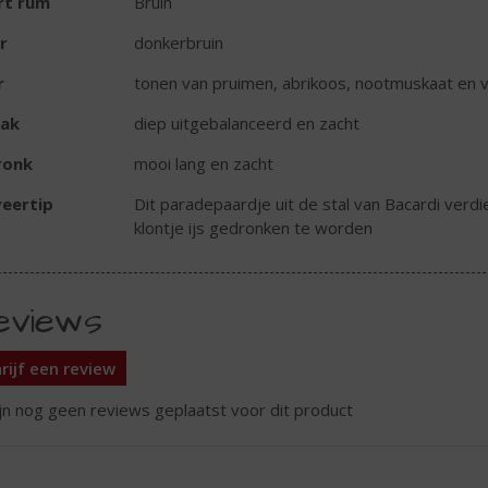
rt rum
Bruin
r
donkerbruin
r
tonen van pruimen, abrikoos, nootmuskaat en va
ak
diep uitgebalanceerd en zacht
ronk
mooi lang en zacht
eertip
Dit paradepaardje uit de stal van Bacardi verd
klontje ijs gedronken te worden
eviews
rijf een review
ijn nog geen reviews geplaatst voor dit product