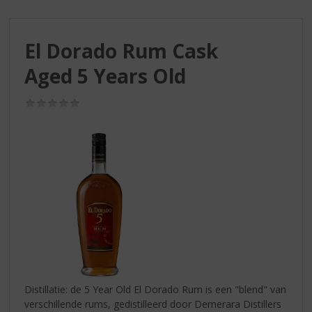
S
p
r
El Dorado Rum Cask
i
n
Aged 5 Years Old
g
n
(0,0
a
/
a
5)
r
d
e
n
a
v
i
g
a
t
i
Distillatie: de 5 Year Old El Dorado Rum is een "blend" van
e
verschillende rums, gedistilleerd door Demerara Distillers