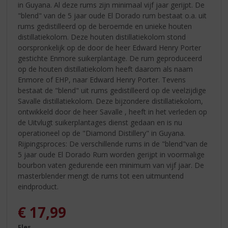
in Guyana. Al deze rums zijn minimaal vijf jaar gerijpt. De
"blend" van de 5 jaar oude El Dorado rum bestaat o.a. uit
rums gedistilleerd op de beroemde en unieke houten
distillatiekolom. Deze houten distillatiekolom stond
oorspronkelijk op de door de heer Edward Henry Porter
gestichte Enmore suikerplantage. De rum geproduceerd
op de houten distillatiekolom heeft daarom als naam
Enmore of EHP, naar Edward Henry Porter. Tevens
bestaat de "blend" uit rums gedistilleerd op de veelzijdige
Savalle distillatiekolom. Deze bijzondere distillatiekolom,
ontwikkeld door de heer Savalle , heeft in het verleden op
de Uitvlugt suikerplantages dienst gedaan en is nu
operationeel op de "Diamond Distillery" in Guyana.
Rijpingsproces: De verschillende rums in de "blend"van de
5 jaar oude El Dorado Rum worden gerijpt in voormalige
bourbon vaten gedurende een minimum van vijf jaar. De
masterblender mengt de rums tot een uitmuntend
eindproduct.
€
17,99
Fles