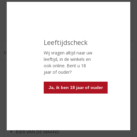
Reviews
Schrijf een review
Er zijn nog geen reviews geplaatst voor dit product
Leeftijdscheck
Wij vragen altijd naar uw
EXCL. BTW
INCL. BTW
leeftijd, in de winkels en
ook online. Bent u 18
AANBIEDINGEN
jaar of ouder?
NIEUWE BIEREN
NIEUWE WHISKY
Ja, ik ben 18 jaar of ouder
NIEUW OVERIG
WIJN VAN DE MAAND
WHISKY VAN DE MAAND
RUM VAN DE MAAND
BIER VAN DE MAAND