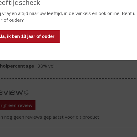
In winkelmand
eeftijdscheck
j vragen altijd naar uw leeftijd, in de winkels en ook online. Bent u
ar of ouder?
TIKETINFORMATIE
Ja, ik ben 18 jaar of ouder
d van Herkomst
Brazilië
oud
70 CL
oholpercentage
38% vol
eviews
rijf een review
ijn nog geen reviews geplaatst voor dit product