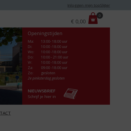
Inloggen mijn topSlijter
P
0
€
0,00
r
i
Openingstijden
j
s
Ma
:
13:00- 18:00 uur
Di
:
10:00 -18:00 uur
:
Wo
:
10:00 -18:00 uur
Do
:
10:00 - 21:00 uur
Vr
:
10:00 -18:00 uur
Za
:
09:00 -18:00 uur
Zo:
gesloten
2e pinksterdag gesloten
NIEUWSBRIEF
Schrijf je hier in
TACT